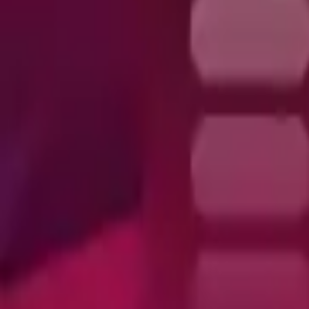
Mines
Originales de Siete