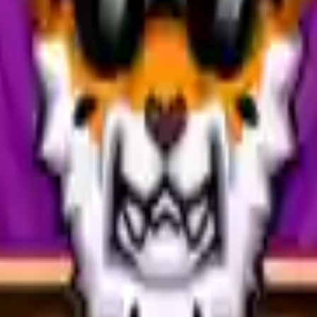
s escalan una torre de losetas con el objetivo de obten