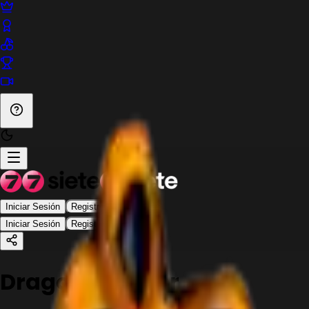
Iniciar Sesión
Registro
Iniciar Sesión
Registro
Dragon’s Tower