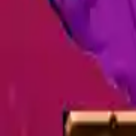
Acerca de Dragon’s Tower
Un juego de riesgo basado en niveles donde los jugadore
Modo De Demostración
Proveedor De Juegos
Or
Originales de Siete
Proveedor Autorizado
Originales de Siete
Ver todo