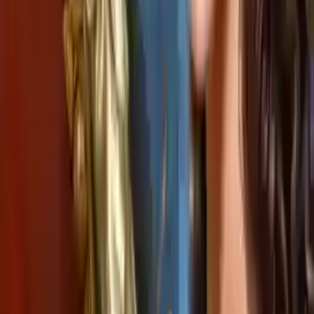
Crash
Originales de Siete