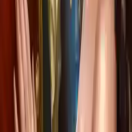
HiLo
Originales de Siete