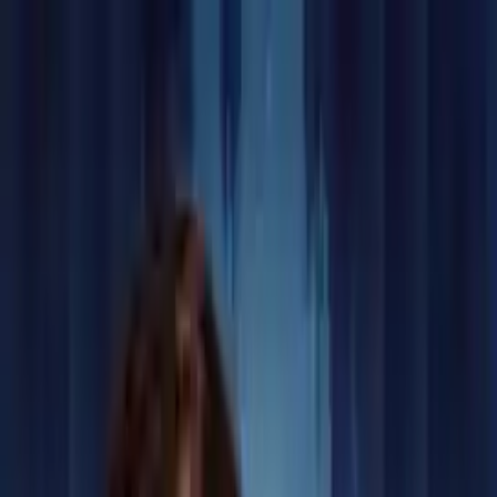
Iniciar Sesión
Registro
Iniciar Sesión
Registro
Immortal Ways Heart to