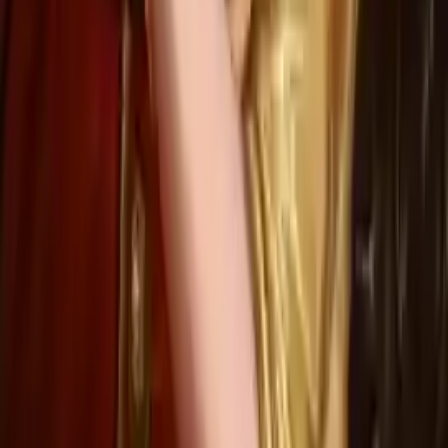
Wheel
Originales de Siete