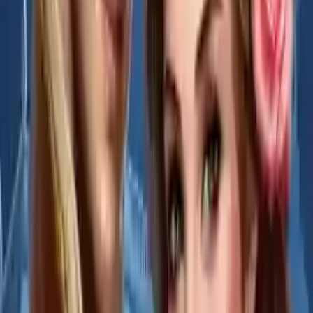
Cross The Road
Originales de Siete