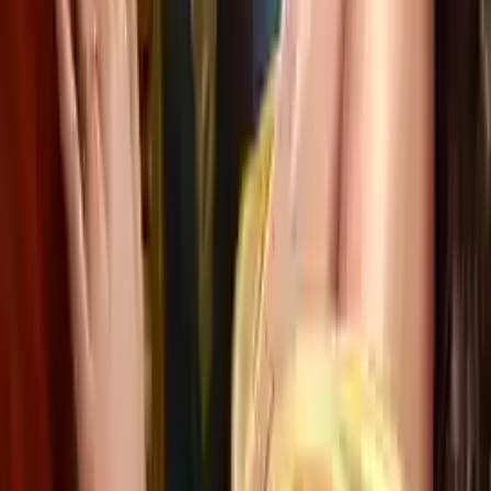
Video Poker
Originales de Siete