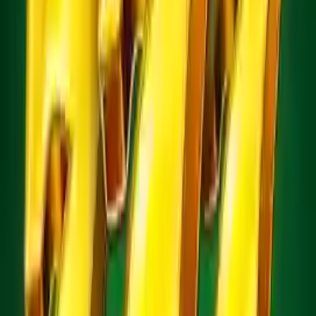
Cross The Road
Originales de Siete