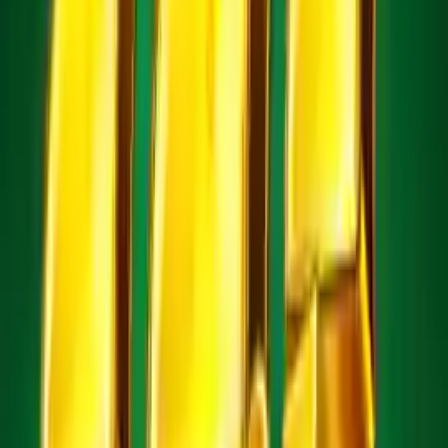
Originales de Siete