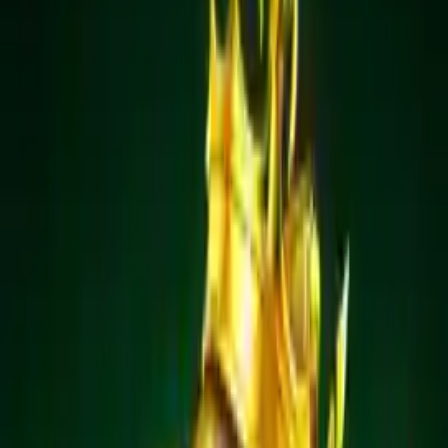
Re
Red Tiger
Proveedor Autorizado
Originales de Siete
Ver todo