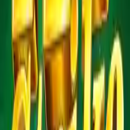
Crash
Originales de Siete