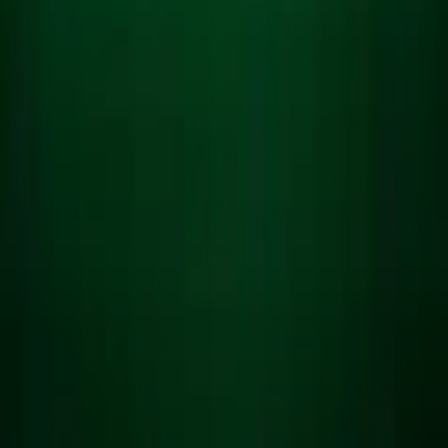
Coinflip
Originales de Siete