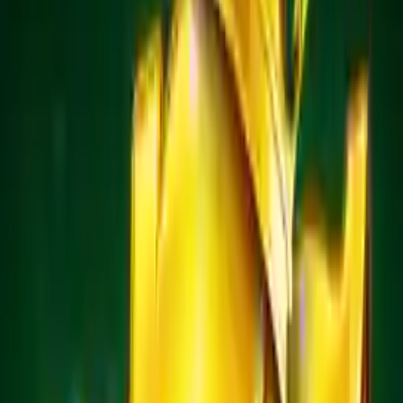
Dragon’s Tower
Originales de Siete