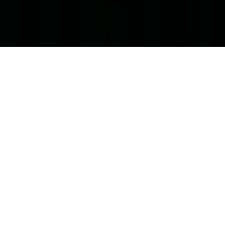
Operador de juegos licenciado y regulado.
Solo 18+. Juega responsablemente.
Menú
Casino
Casino Live
Promos
Deportes