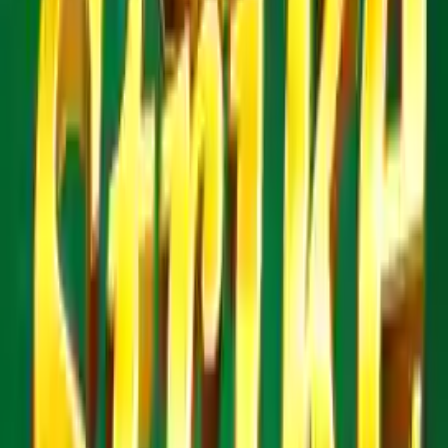
Limbo
Originales de Siete