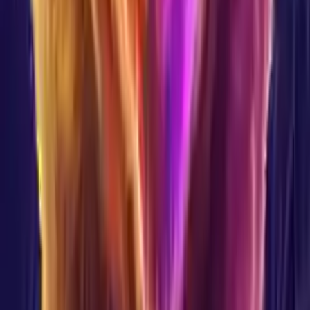
Wheel
Originales de Siete