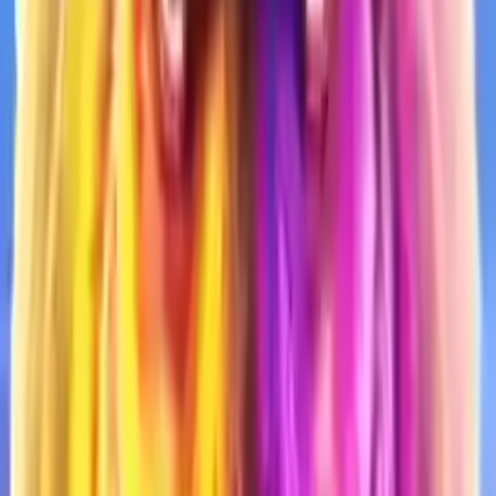
HiLo
Originales de Siete