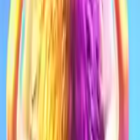
Mines