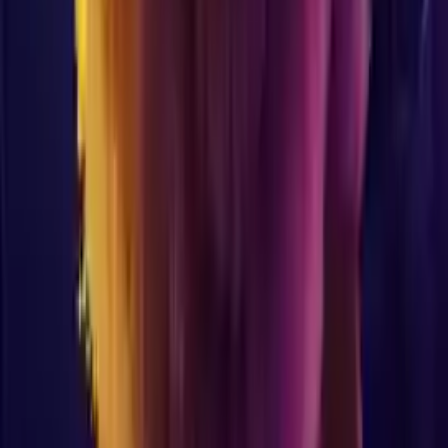
Mantente en la cima con la experiencia de juego más
emocionante. Juega responsablemente.
Siete.com es operado por PRECISE INTERACTIVE INC,
número de registro: 155771350, con domicilio registrado
en Advanced Tower Building, 1 Floor, Ricardo Arias Street,
Panama City, Republic of Panama. PRECISE INTERACTIVE
INC está autorizada y regulada por el Gobierno de la Isla
Autónoma de Anjouan y opera bajo la Licencia N.º ALSI-
202412004-FI1. PRECISE INTERACTIVE INC ha cumplido
con todos los requisitos regulatorios y está legalmente
autorizada para llevar a cabo operaciones de juego en
todos los juegos de azar y apuestas.
Jurídico
Términos y Condiciones