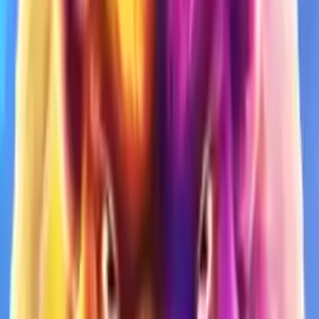
Limbo
Originales de Siete