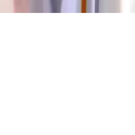
Menú
Casino
Casino Live
Promos
Deportes