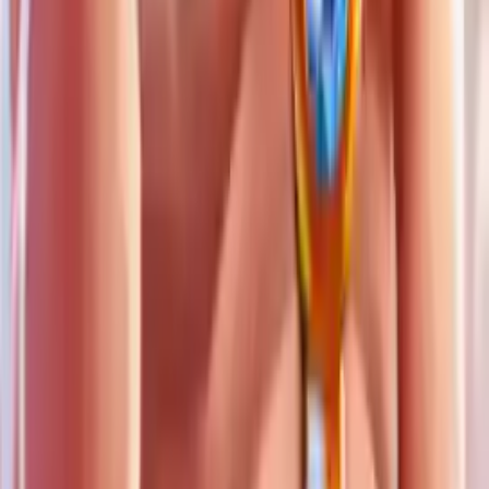
HiLo
Originales de Siete