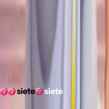
Keno
Originales de Siete
Tragamonedas Clásicas
Mantente en la cima con la experiencia de juego más