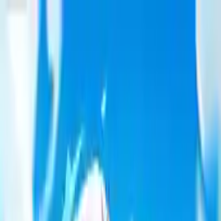
Iniciar Sesión
Registro
Iniciar Sesión
Registro
Go High Olympus