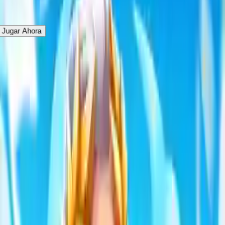
Ruby Play
Jugar Ahora
Juego Real
Juego Real
Go High Olympus
Ruby Play
Detalles Del Juego
Apuesta Mínima
40.00
Apuesta Máxima
15000.00
Volatilidad