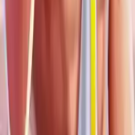
Slider
Originales de Siete