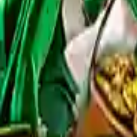
Diamonds
Originales de Siete