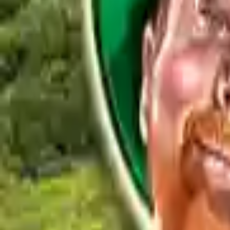
Proveedor Autorizado
Originales de Siete
Ver todo