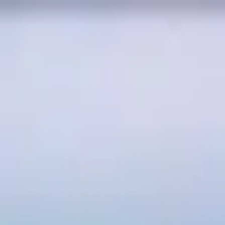
Iniciar Sesión
Registro
Iniciar Sesión
Registro
Treasure Hill