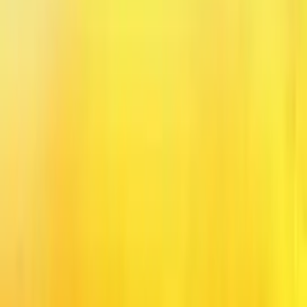
Wheel