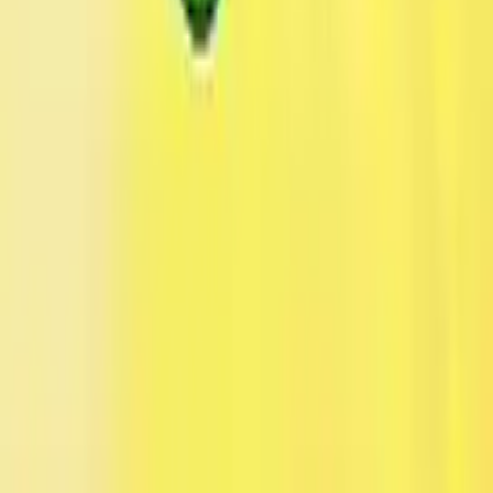
Slider
Originales de Siete