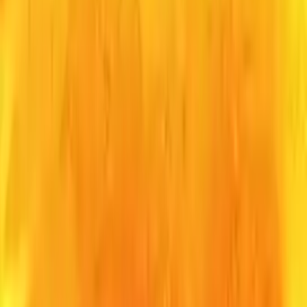
Coinflip
Originales de Siete