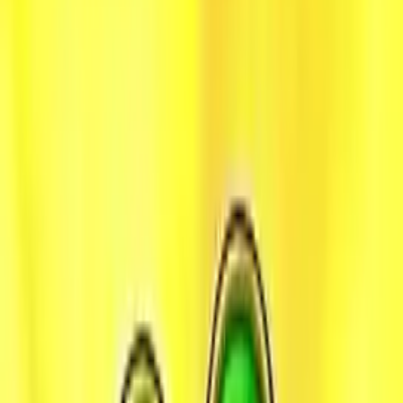
Foxi
Proveedor Autorizado
Originales de Siete
Ver todo