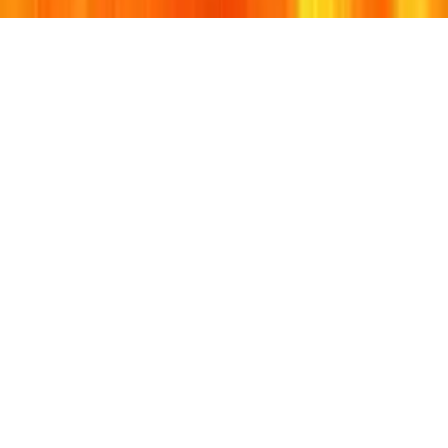
Menú
Casino
Casino Live
Promos
Deportes