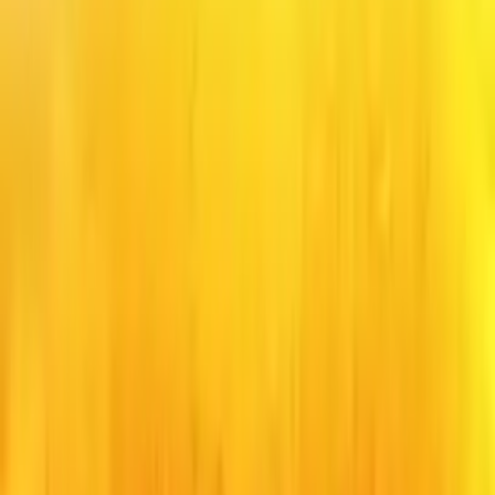
Originales de Siete