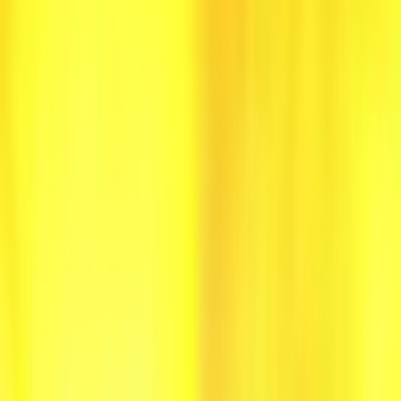
Baja volatilidad
Líneas de pago
40
RTP
96.53
Pago Máximo
52605.00
Acerca de Very Hot 40
Gameplay caliente de cuarenta líneas ampliando la
cobertura clásica de frutas a lo largo de los rollos.
Modo De Demostración
Proveedor De Juegos
Fo