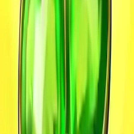
Cross The Road
Originales de Siete