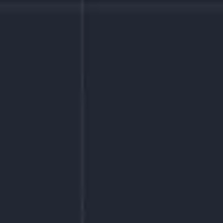
Circuit Masters
Darwin
CrashoSaurus