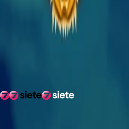
Go High Olympus
Ruby Play
Coin Blaze
Platipus
Mantente en la cima con la experiencia de juego más
emocionante. Juega responsablemente.