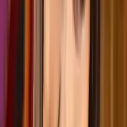
Crazy Coin Flip