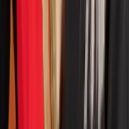
Lucky 6 Roulette
Pragmatic Play Live