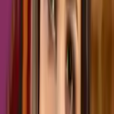
Mega Wheel
Pragmatic Play Live