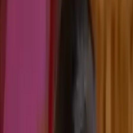
50000.00
Acerca de Andar Bahar
Un Andar Bahar en vivo donde rondas continuas
impulsan el juego, permitiendo a los jugadores apostar
rápidamente y experimentar una acción fluida y
atractiva con resultados consistentes.
Proveedor De Juegos
Ez
Ezugi
Proveedor Autorizado
Show en Vivo