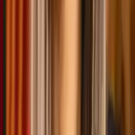
Crazy Balls
Evolution