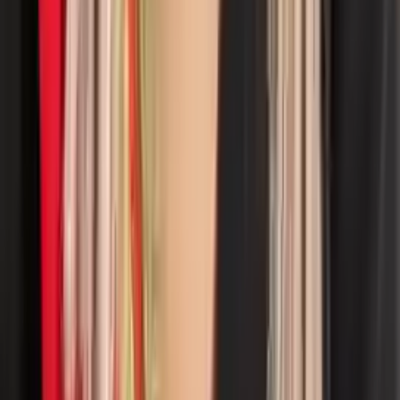
Ezugi