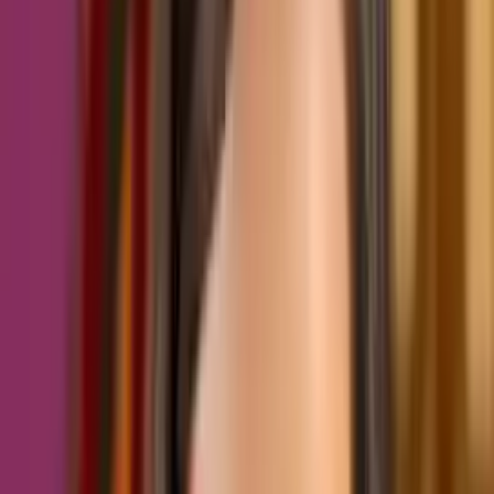
Ultimate Flip
Ezugi