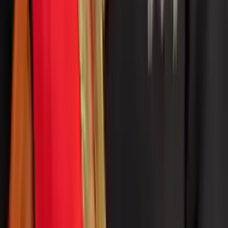
Football Blitz Top Card Latino
Pragmatic Play Live