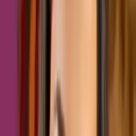
Sweet Bonanza CandyLand
Pragmatic Play Live