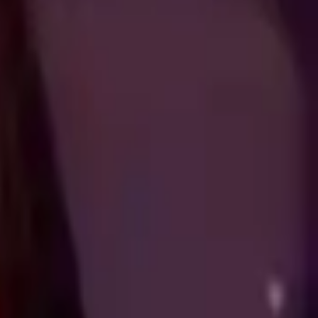
gadores apostar y disfrutar de una acción inmersiva con