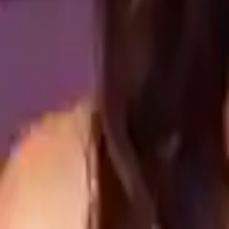
Red Door Roulette
Evolution