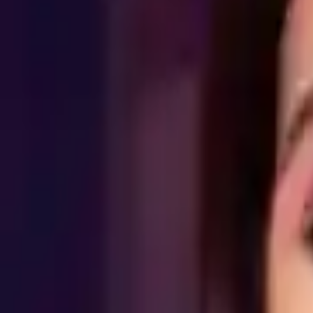
4000.00
Acerca de Casino Marina Baccarat B
Una segunda mesa de baccarat donde los crupieres reales
resultados estables.
Proveedor De Juegos
Ez
Ezugi
Proveedor Autorizado
Show en Vivo
Ver todo