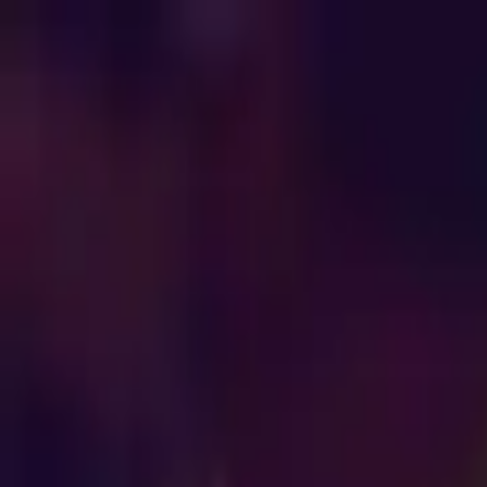
Iniciar Sesión
Registro
Iniciar Sesión
Registro
Casino Marina Baccarat B