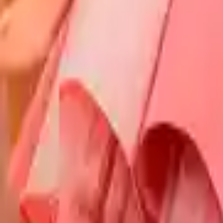
Mega Ball
Evolution