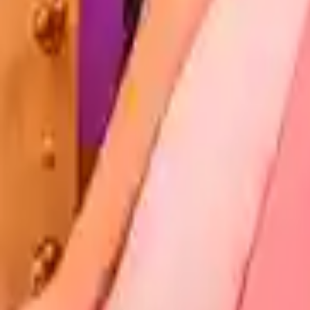
Ultimate Flip
Ezugi