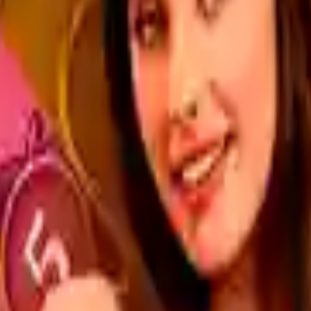
ilibrada de volatilidad y juego basado en funciones dise