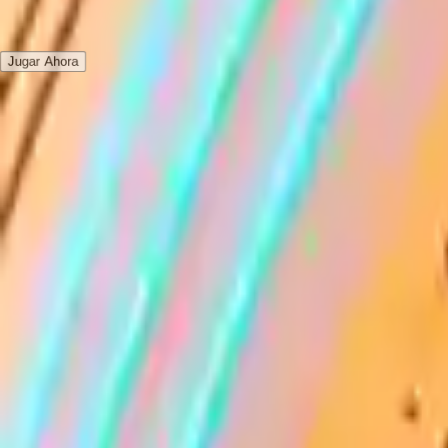
Pragmatic Play Live
Jugar Ahora
Sweet Bonanza CandyLand
Pragmatic Play Live
Detalles Del Juego
Apuesta Mínima
0.20
Apuesta Máxima
3000.00
RTP
96.95
Pago Máximo