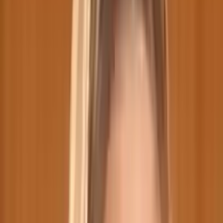
Red Door Roulette
Evolution