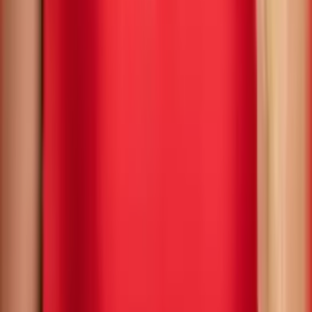
Lucky 6 Roulette
Pragmatic Play Live