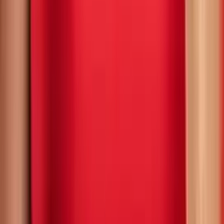
Football Blitz Top Card Latino
Pragmatic Play Live