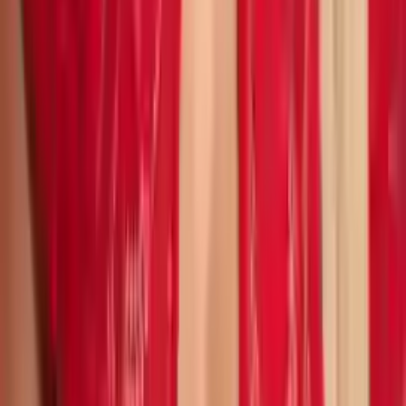
Ezugi