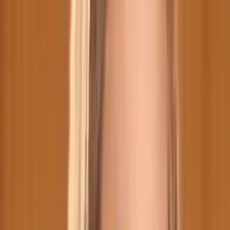
Ultimate Flip
Ezugi