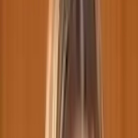
Evolution