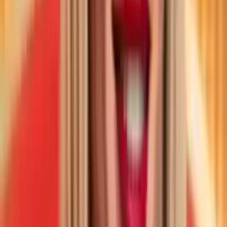
Gates of Olympus Roulette
Pragmatic Play Live