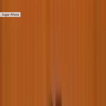
Pragmatic Play Live
Jugar Ahora
Speed Baccarat
Pragmatic Play Live
Detalles Del Juego
Apuesta Mínima
0.20
Apuesta Máxima
2000.00
RTP
98.94
Pago Máximo