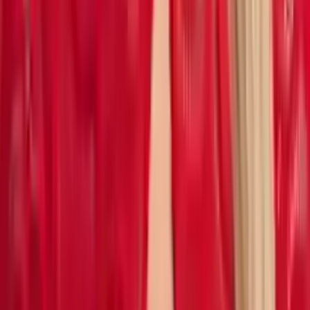
Lucky 6 Roulette
Pragmatic Play Live
Mesas en Español
Ver todo