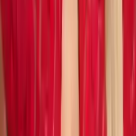
Spanish Unlimited Blackjack