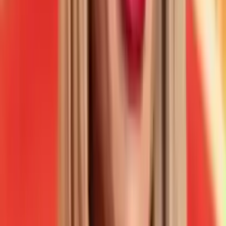
Crazy Pachinko
Evolution