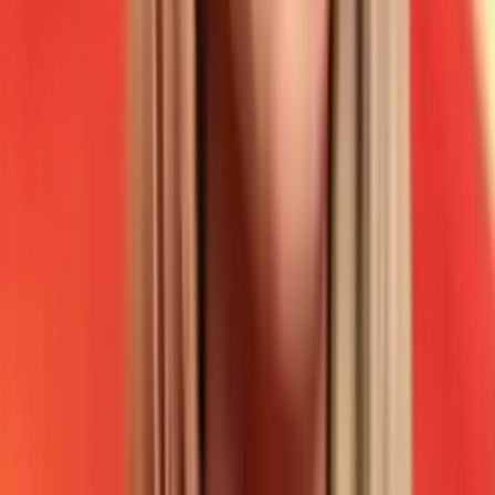
Mega Roulette 3000
Pragmatic Play Live