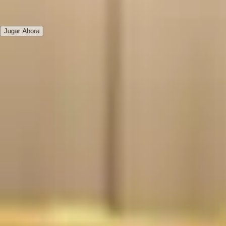
Pragmatic Play Live
Jugar Ahora
Fortune Roulette
Pragmatic Play Live
Detalles Del Juego
Apuesta Mínima
0.10
Apuesta Máxima
10000.00
RTP
97.30
Pago Máximo