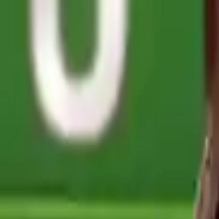
Crazy Time
Evolution