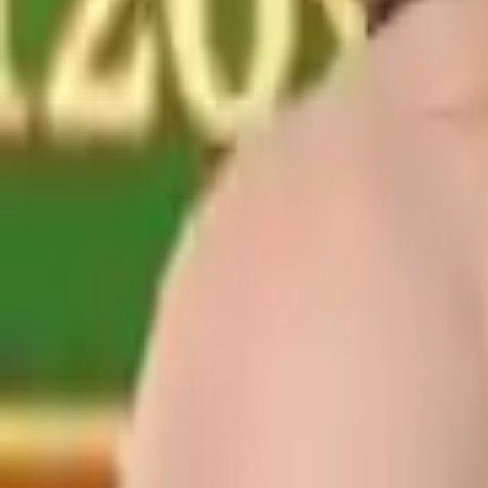
Red Door Roulette
Evolution