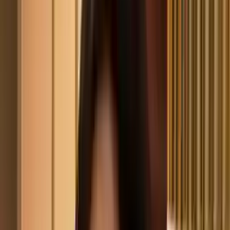
Ultimate Flip
Ezugi