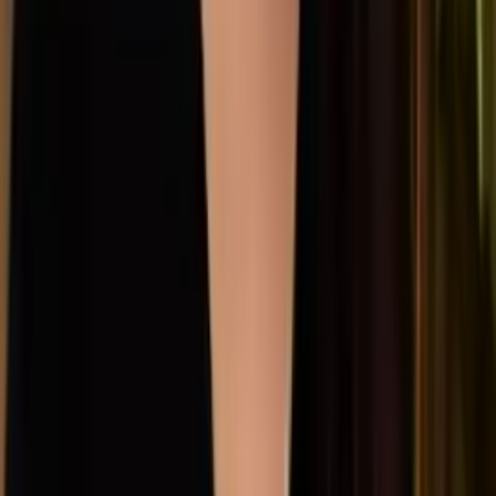
Lucky 6 Roulette
Pragmatic Play Live
Mesas en Español
Ver todo