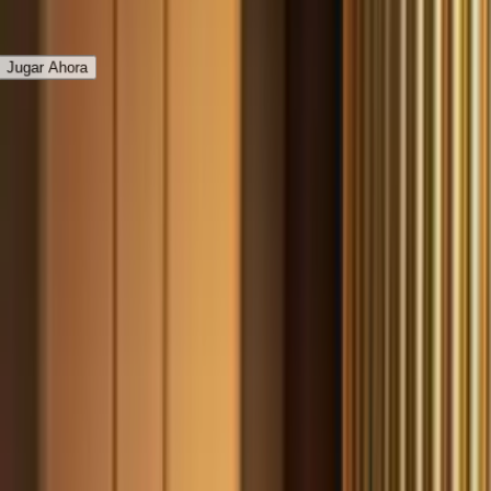
Pragmatic Play Live
Jugar Ahora
Roulette Latina
Pragmatic Play Live
Detalles Del Juego
Apuesta Mínima
0.10
Apuesta Máxima
10000.00
RTP
97.30
Pago Máximo