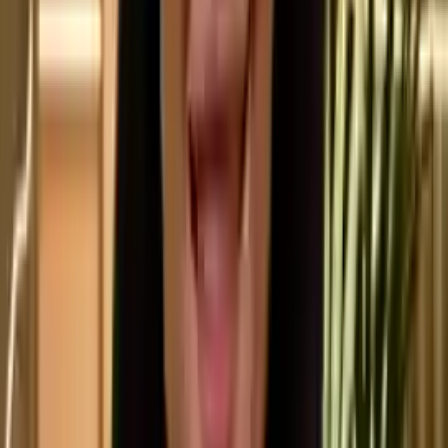
Gates of Olympus Roulette
Pragmatic Play Live