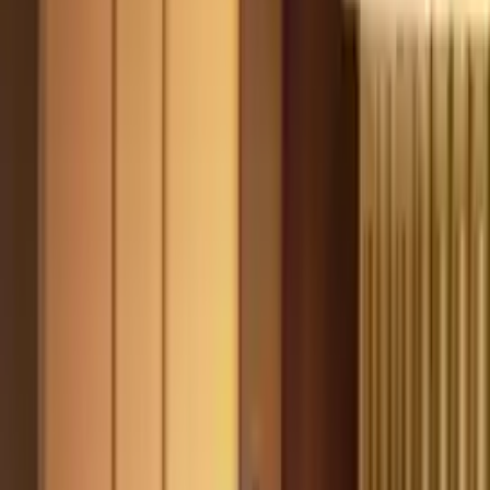
Ver todo
Crazy Time