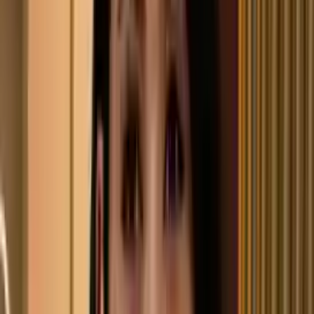
Mega Wheel
Pragmatic Play Live