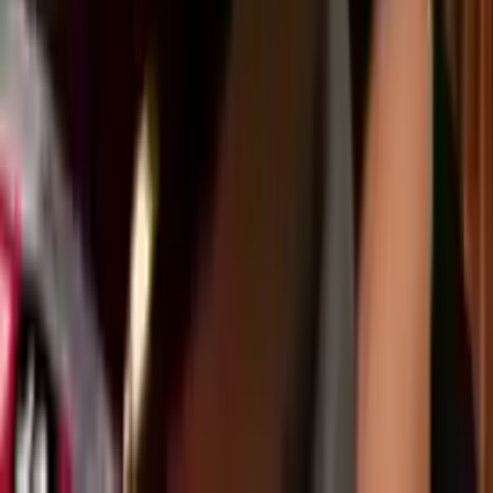
Brazilian Roulette
Pragmatic Play Live