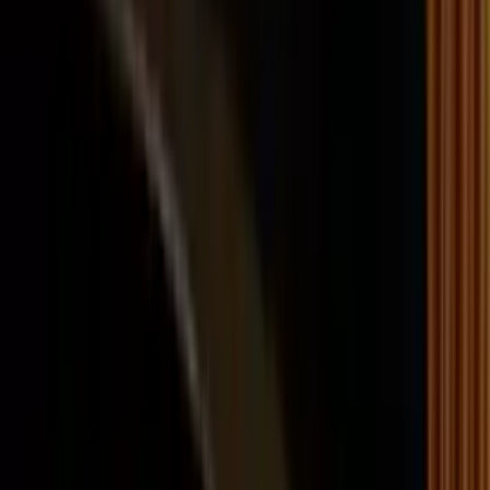
Roulette
Pragmatic Play Live