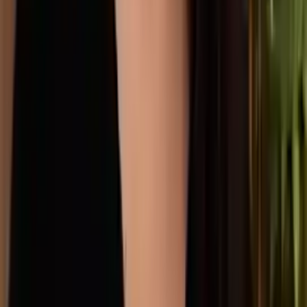
Balloon Race
Evolution