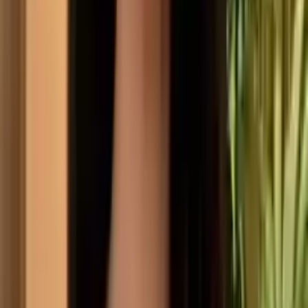
Dice City
Pragmatic Play Live