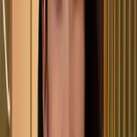
Crazy Coin Flip