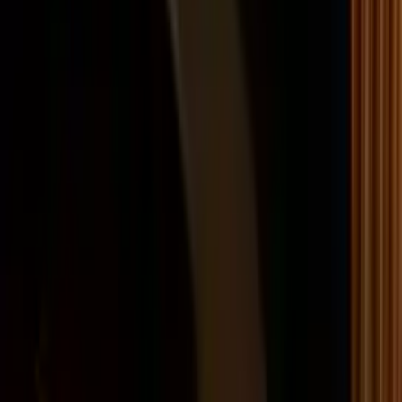
Auto Mega Roulette