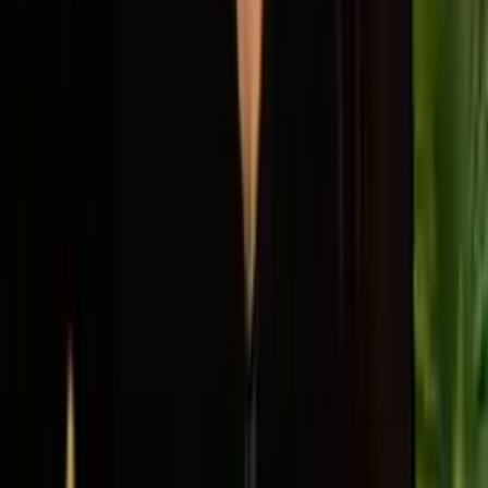
Ezugi