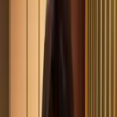
Red Door Roulette
Evolution