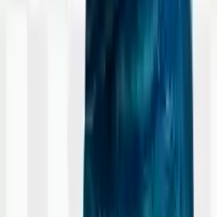
Football Blitz Top Card Latino
Pragmatic Play Live