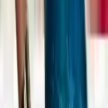
Spanish Unlimited Blackjack
Ezugi