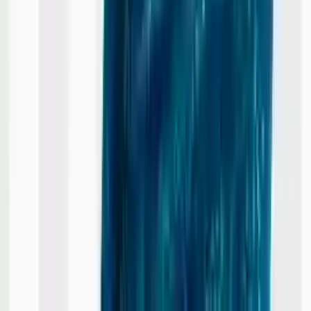
Immersive Roulette Deluxe
Pragmatic Play Live