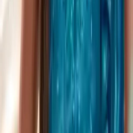
Dice City
Pragmatic Play Live