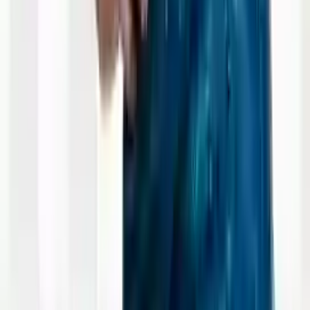
Lucky 6 Roulette
Pragmatic Play Live