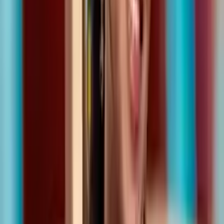
Sweet Bonanza CandyLand
Pragmatic Play Live