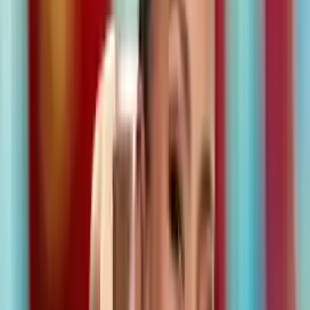
Evolution