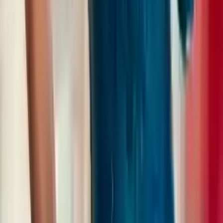
Mega Roulette
Pragmatic Play Live