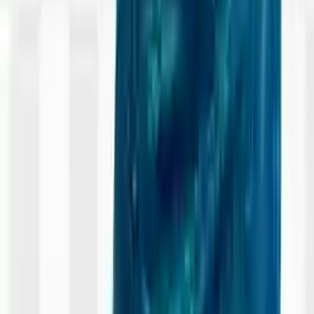
Auto Mega Roulette
Pragmatic Play Live