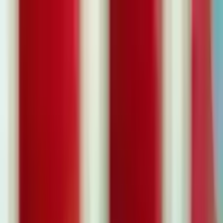
Iniciar Sesión
Registro
Iniciar Sesión
Registro
The Bingo Spot