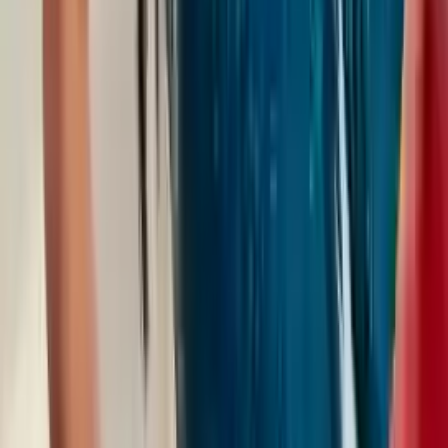
Lucky 6 Roulette
Pragmatic Play Live
Mesas en Español
Ver todo