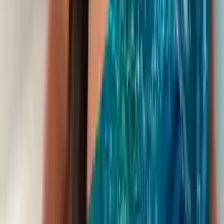
Crazy Pachinko
Evolution