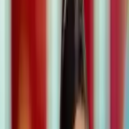
10000.00
Acerca de The Bingo Spot
Esta mesa lleva a los jugadores al punto de bingo, con
una jugabilidad básica sencilla mejorada por
características especiales y un claro potencial de
victoria y un ritmo fluido.
Proveedor De Juegos
Pr
Pragmatic Play Live
Proveedor Autorizado
Show en Vivo