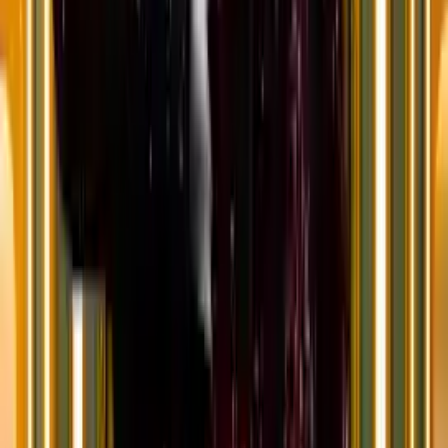
Mega Roulette
Pragmatic Play Live