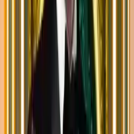
Gates of Olympus Roulette
Pragmatic Play Live