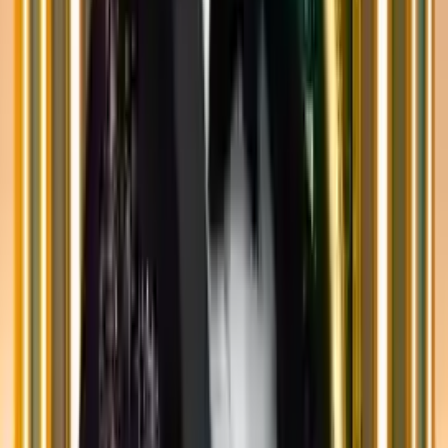
Crazy Pachinko
Evolution