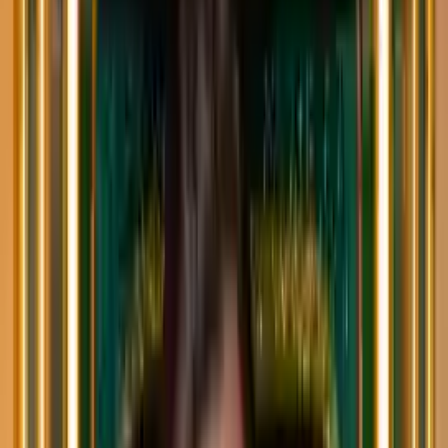
Crazy Time
Evolution