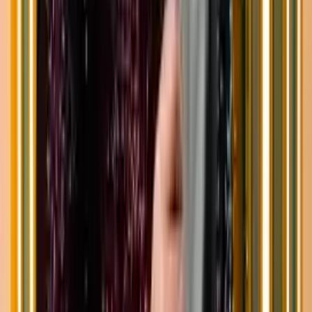
The Bingo Spot
Pragmatic Play Live