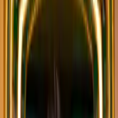
Proveedor De Juegos
Ev
Evolution
Proveedor Autorizado
Show en Vivo
Ver todo