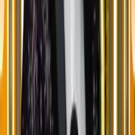
Mega Roulette 3000
Pragmatic Play Live