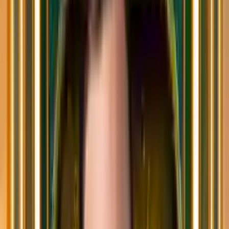
Red Door Roulette
Evolution