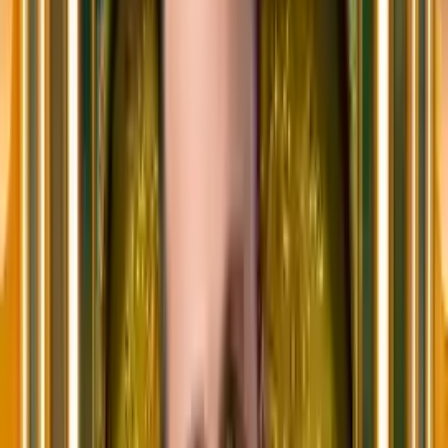
Ultimate Flip
Ezugi