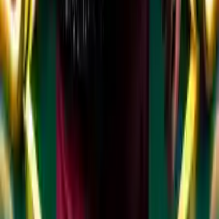
Brazilian Roulette
Pragmatic Play Live