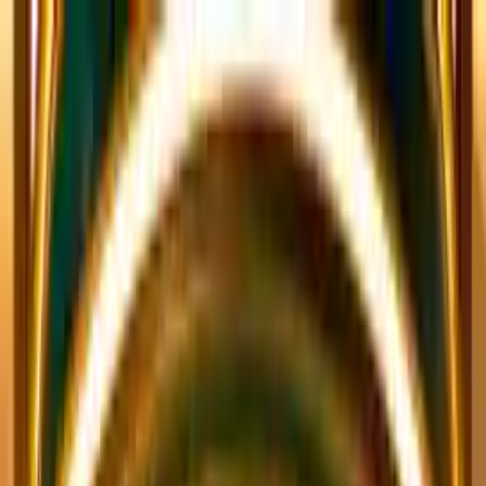
Iniciar Sesión
Registro
Iniciar Sesión
Registro
Mega Ball