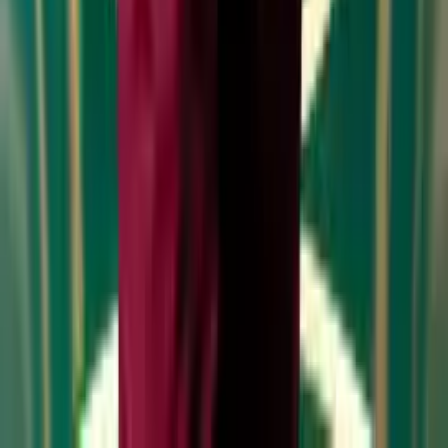
German Roulette
Pragmatic Play Live