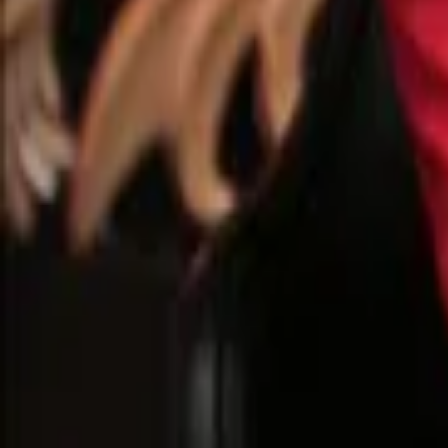
Evolution
Lightning Ball
Evolution