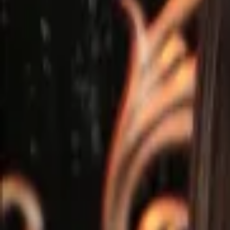
Filtro
Todos los Juegos en Vivo
Los 7 Mejores Juegos
Juegos en tendencia
Ruletas
Show en Vivo
Baccarat
Mesas en Español
Blackjack
Poker
Crazy Time
Evolution