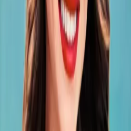
Korean Turbo Baccarat
Pragmatic Play Live
Mega Baccarat
Pragmatic Play Live