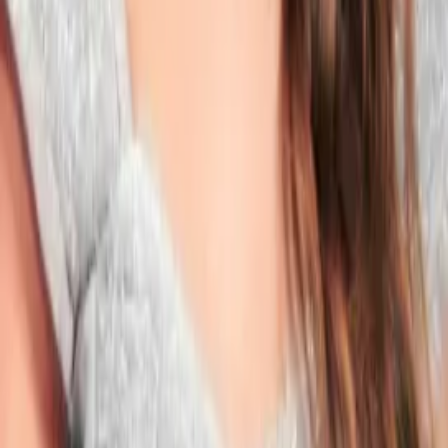
Ezugi
Privé Lounge Baccarat
Pragmatic Play Live
No commission Baccarat Under
Over
Ezugi