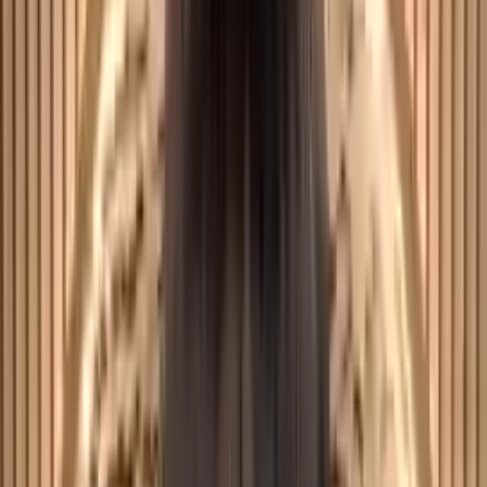
Evolution