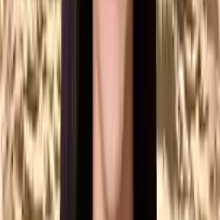
Evolution