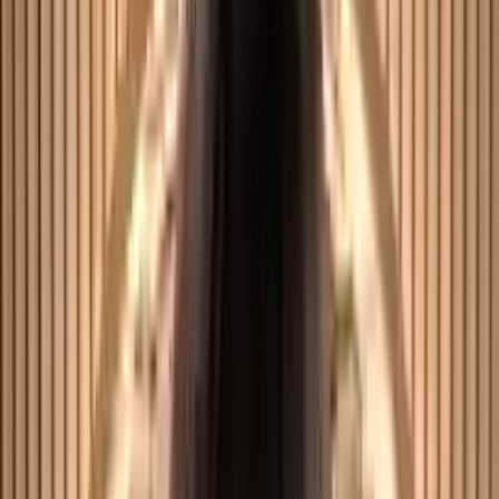
Ver todo
Crazy Time