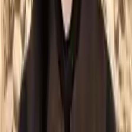
Mega Roulette 3000
Pragmatic Play Live