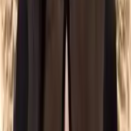
Dice City
Pragmatic Play Live