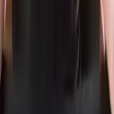
Football Blitz Top Card Latino
Pragmatic Play Live