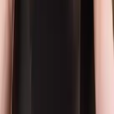
Spanish Roulette
Ezugi