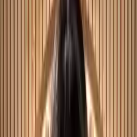
17050.00
Acerca de Korean Speed Baccarat
Una mesa inmersiva ambientada en el baccarat
coreano de velocidad, mecánicas distintivas que
mantienen cada giro atractivo mientras ofrecen un
claro potencial de victoria y un ritmo fluido.
Proveedor De Juegos
Pr
Pragmatic Play Live
Proveedor Autorizado
Show en Vivo