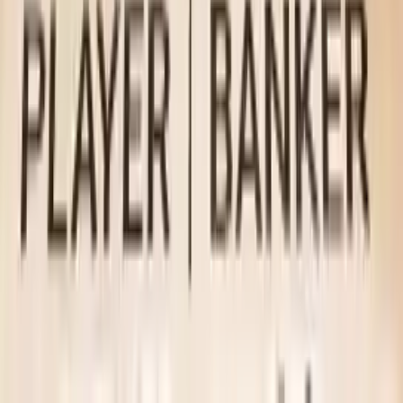
Brazilian Roulette
Pragmatic Play Live