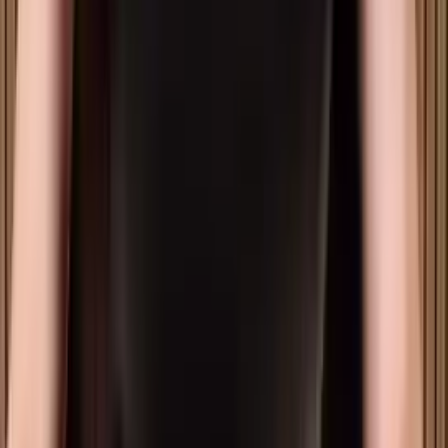
Ezugi