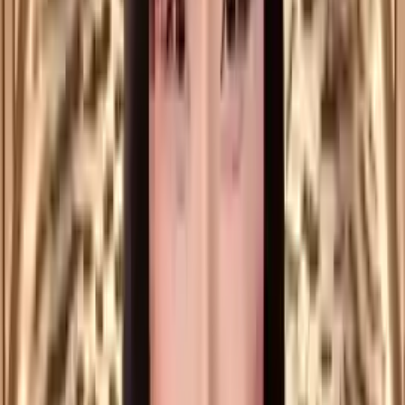
Sweet Bonanza CandyLand
Pragmatic Play Live