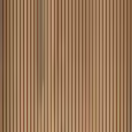
Iniciar Sesión
Registro
Iniciar Sesión
Registro
Korean Speed Baccarat