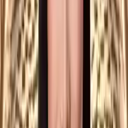
Mega Ball
Evolution