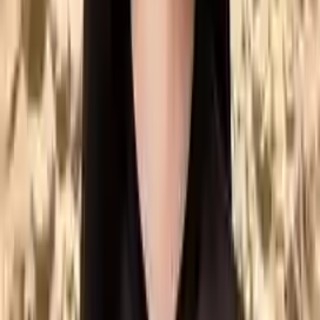
Crazy Pachinko
Evolution