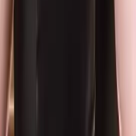
Lucky 6 Roulette
Pragmatic Play Live