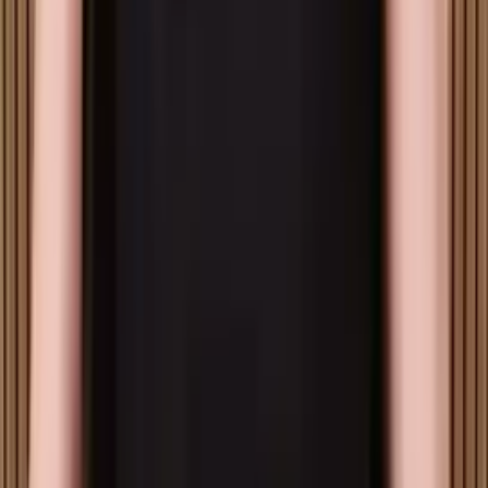
Mega Roulette
Pragmatic Play Live