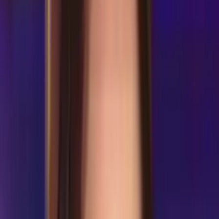
Ultimate Flip
Ezugi