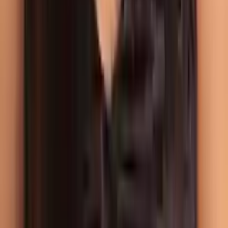
Football Blitz Top Card Latino
Pragmatic Play Live