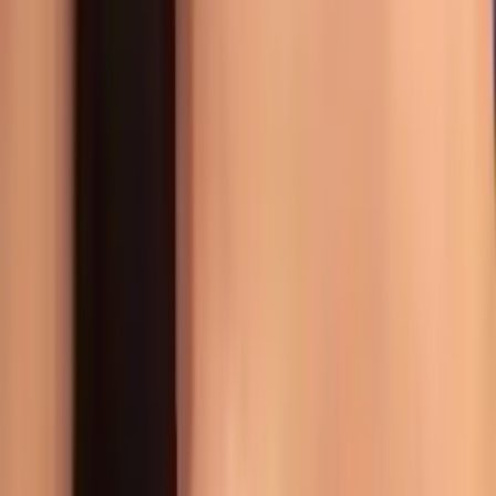
Ezugi