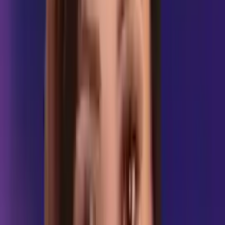
Mega Wheel
Pragmatic Play Live