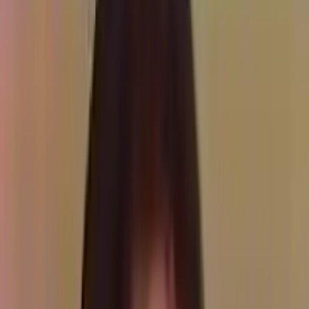
Crazy Time
Evolution