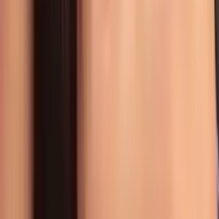
Spanish Unlimited Blackjack