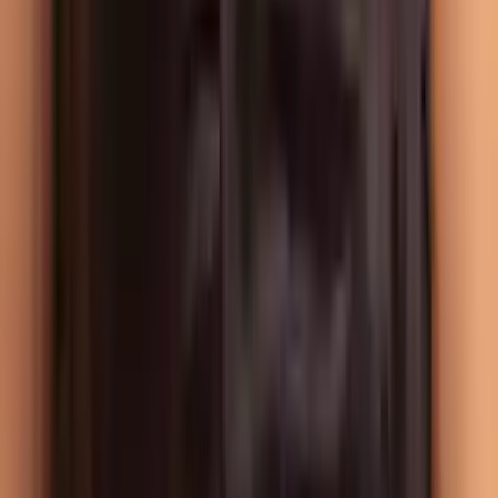
Roulette
Pragmatic Play Live