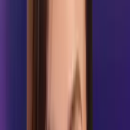
Mega Ball
Evolution