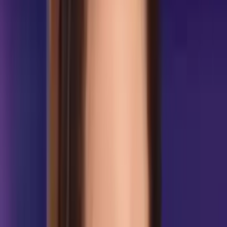
Sweet Bonanza CandyLand
Pragmatic Play Live