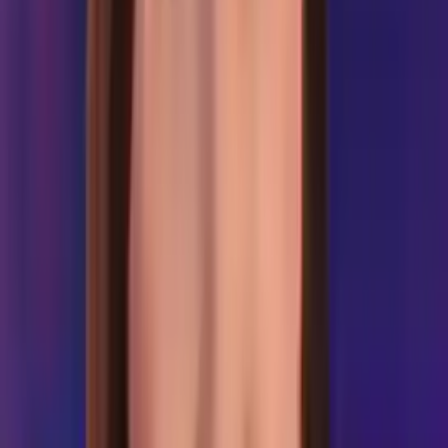
Crazy Coin Flip
Evolution