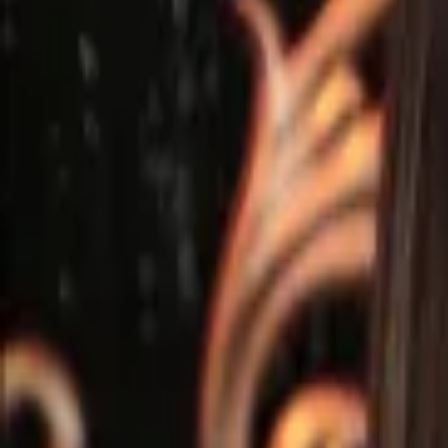
Filtro
Todos los Juegos en Vivo
Los 7 Mejores Juegos
Juegos en tendencia
Ruletas
Show en Vivo
Baccarat
Mesas en Español
Blackjack
Poker
Crazy Time
Evolution