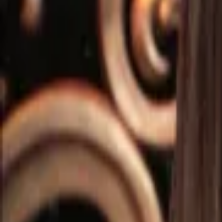
Football Blitz Top Card Latino
Pragmatic Play Live