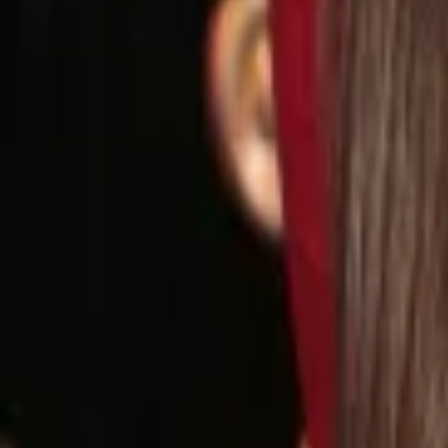
Football Studio
Evolution
Funky Time
Evolution