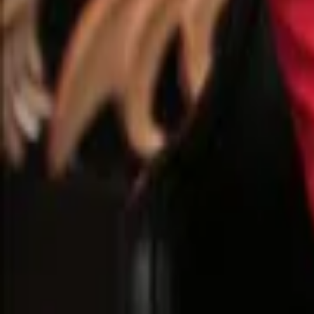
Evolution
Lightning Ball
Evolution