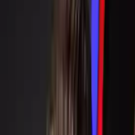
Evolution