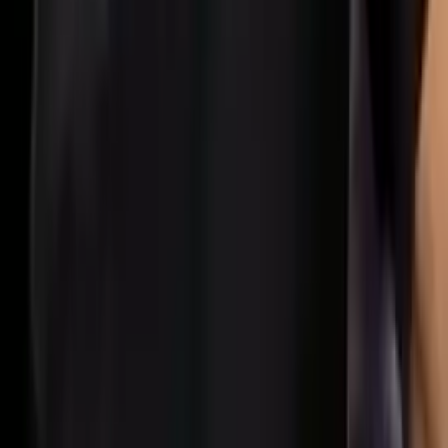
Pragmatic Play Live