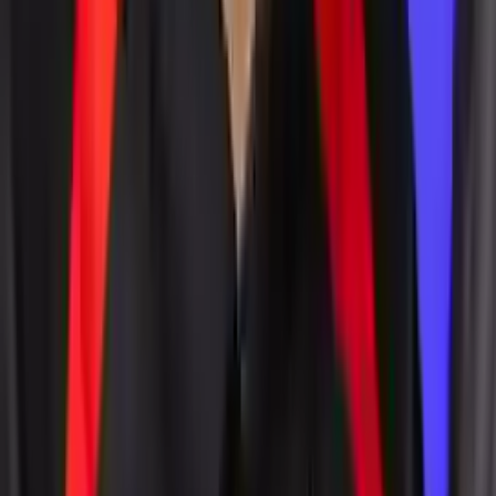
Lucky 6 Roulette
Pragmatic Play Live
Mesas en Español
Ver todo