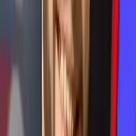
Crazy Pachinko
Evolution