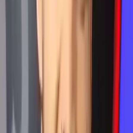
Evolution