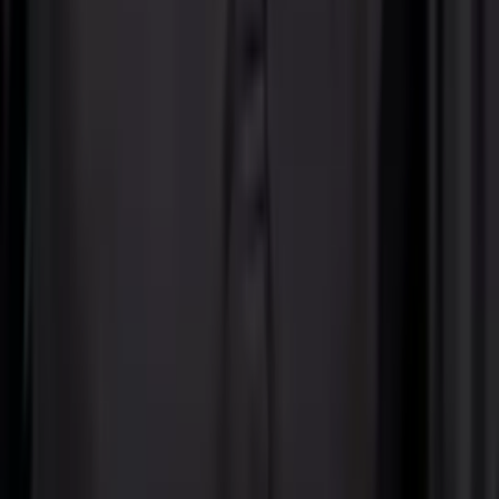
Football Blitz Top Card Latino
Pragmatic Play Live