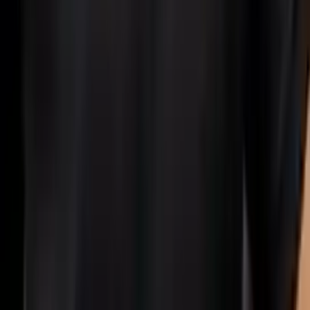
Auto Mega Roulette