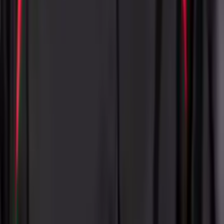
American Roulette
Pragmatic Play Live