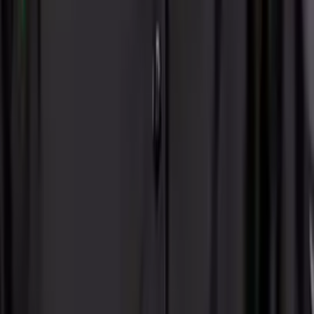
Spanish Roulette
Ezugi