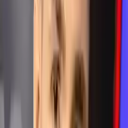
Mega Wheel
Pragmatic Play Live