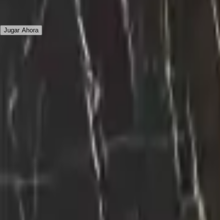
Ezugi
Jugar Ahora
Teen Patti 3 Card
Ezugi
Detalles Del Juego
Apuesta Mínima
1.00
Apuesta Máxima
1000.00
RTP
96.00
Pago Máximo