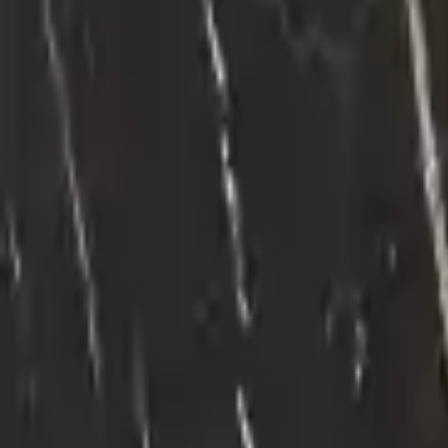
50000.00
Acerca de Teen Patti 3 Card
Un Teen Patti rápido donde la mecánica de tres cartas de
resultados dinámicos.
Proveedor De Juegos
Ez
Ezugi
Proveedor Autorizado
Show en Vivo
Ver todo