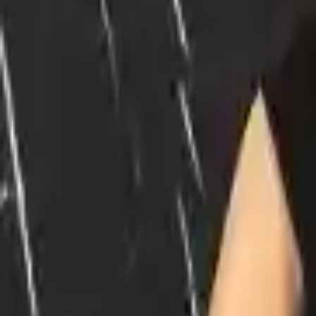
Crazy Time
Evolution