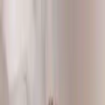
Iniciar Sesión
Registro
Iniciar Sesión
Registro
Casino Hold’em