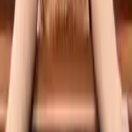
Mega Roulette
Pragmatic Play Live