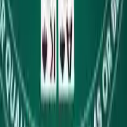
Roulette
Pragmatic Play Live