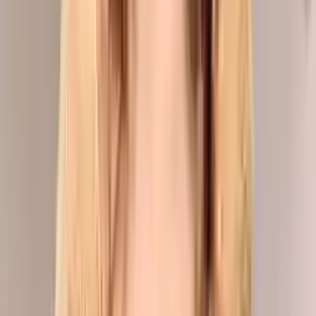
Gates of Olympus Roulette
Pragmatic Play Live