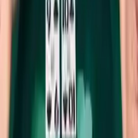
Ezugi