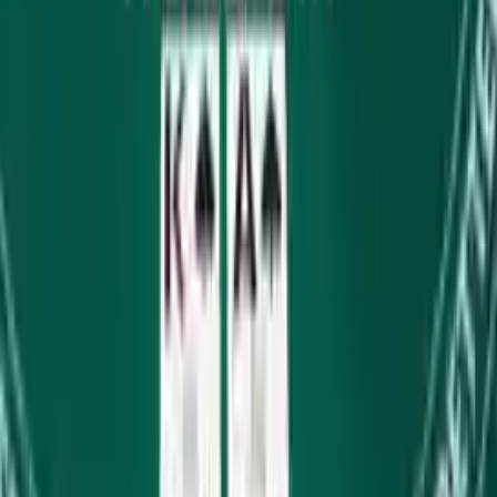
Football Blitz Top Card Latino
Pragmatic Play Live