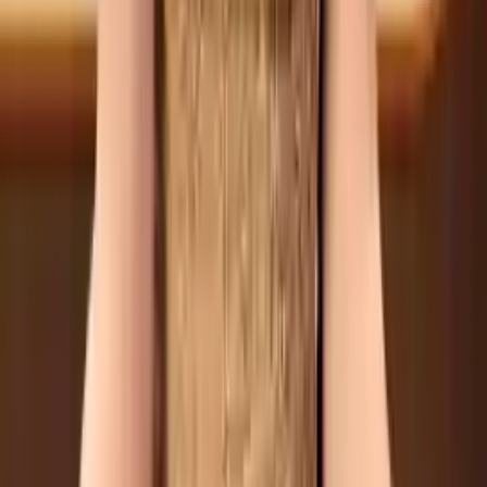
Balloon Race
Evolution