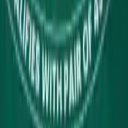
Auto Mega Roulette