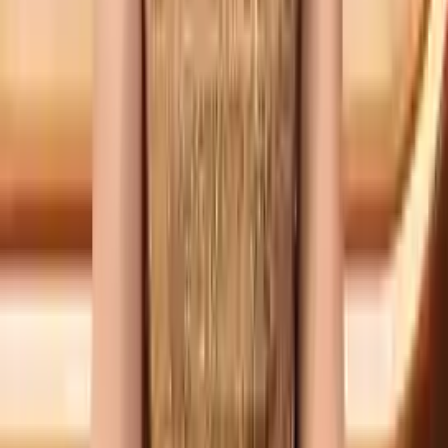
The Bingo Spot
Pragmatic Play Live