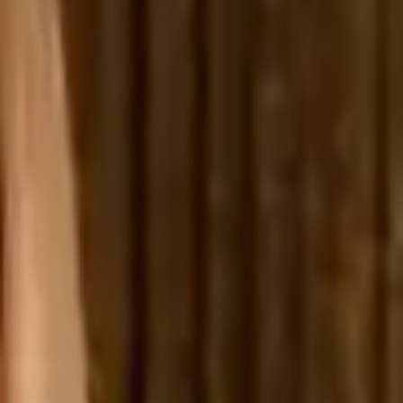
ostar y disfrutar de rondas continuas con una