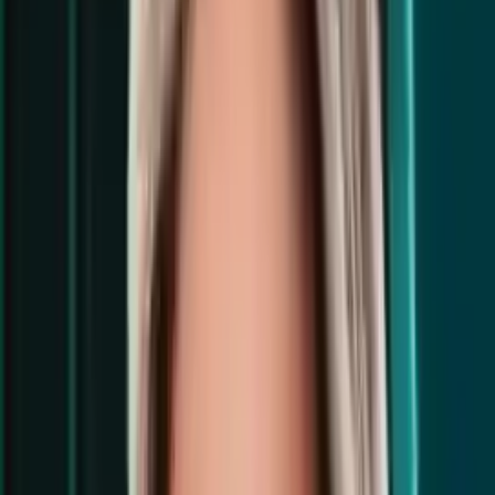
Red Door Roulette
Evolution