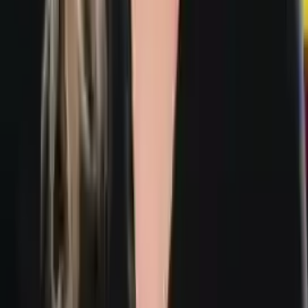
Spanish Unlimited Blackjack