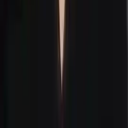
American Roulette
Pragmatic Play Live