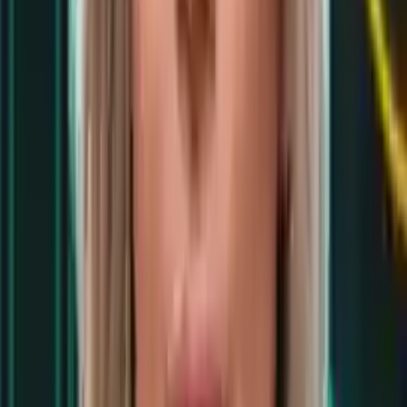
Evolution