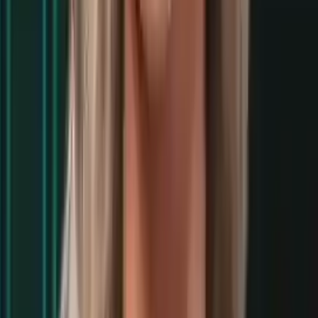
Dice City
Pragmatic Play Live