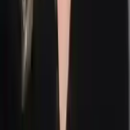
Ezugi