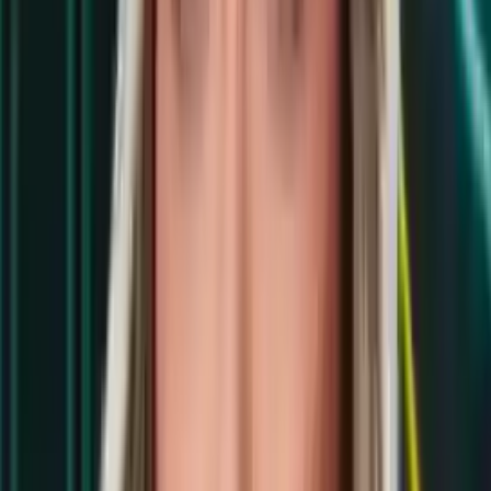
Mega Wheel
Pragmatic Play Live