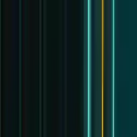
Iniciar Sesión
Registro
Iniciar Sesión
Registro
Roulette Italia Tricolore