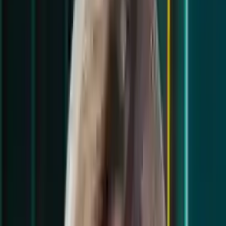
Ver todo
Crazy Time