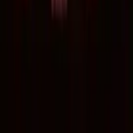
Lucky 6 Roulette
Pragmatic Play Live