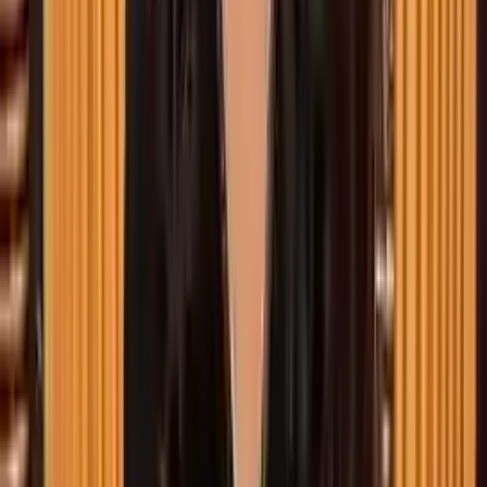
Crazy Coin Flip
Evolution