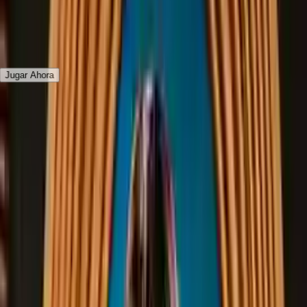
subtitles
Pragmatic Play Live
Jugar Ahora
Turkish Blackjack with subtitles
Pragmatic Play Live
Detalles Del Juego
Apuesta Mínima
25.00
Apuesta Máxima
2500.00
RTP