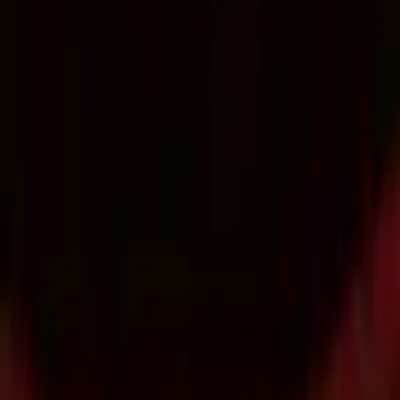
Football Blitz Top Card Latino
Pragmatic Play Live