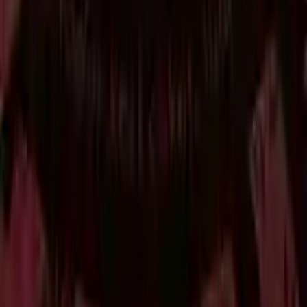
Spanish Unlimited Blackjack
Ezugi