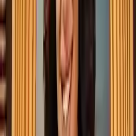
Ultimate Flip
Ezugi