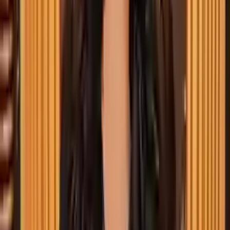
Pragmatic Play Live