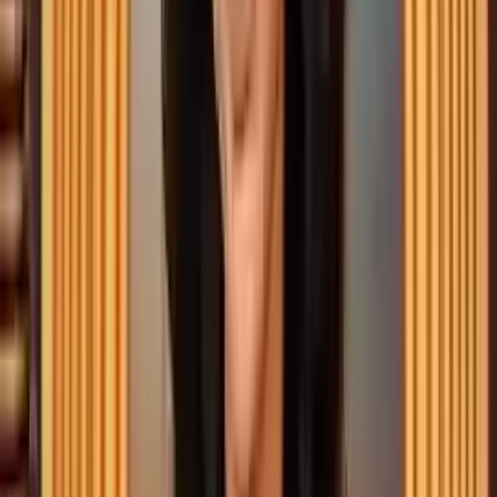
Sweet Bonanza CandyLand
Pragmatic Play Live