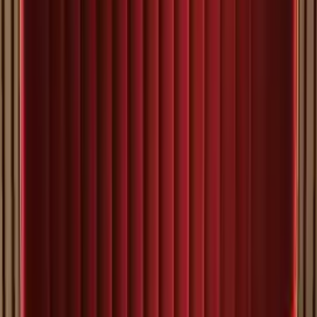
Ultimate Flip
Ezugi