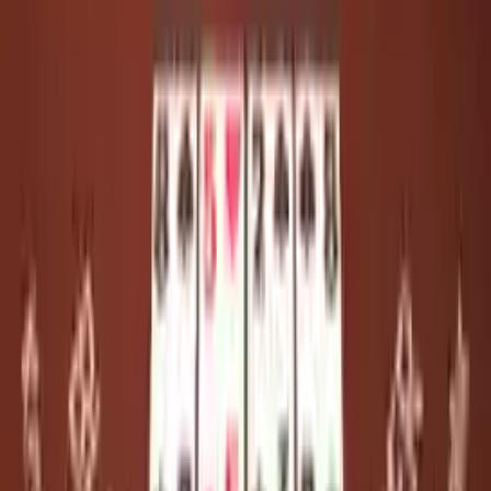
Lucky 6 Roulette
Pragmatic Play Live
Mesas en Español
Ver todo