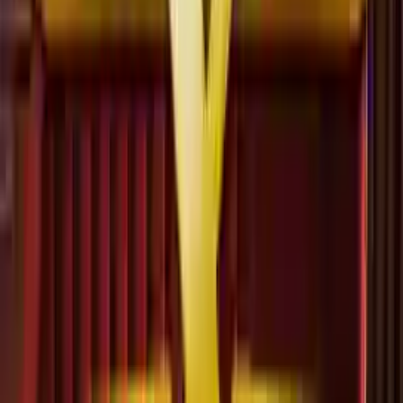
Crazy Balls
Evolution