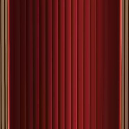
Red Door Roulette
Evolution