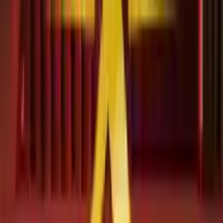
The Bingo Spot