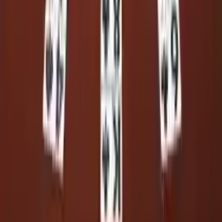
Lucky 6 Roulette
Pragmatic Play Live