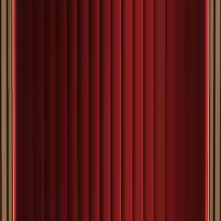
Evolution