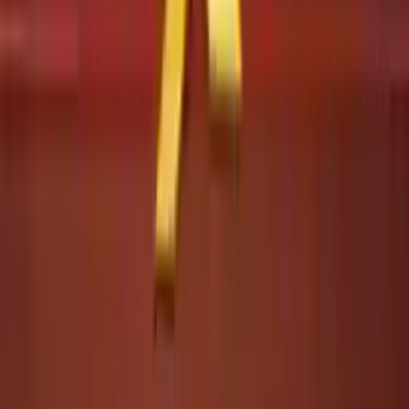
Pragmatic Play Live