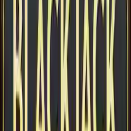
Crazy Pachinko
Evolution