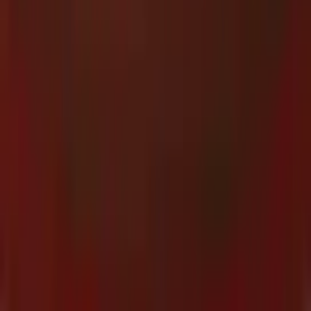
Auto Mega Roulette
Pragmatic Play Live