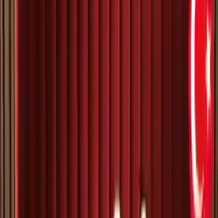
Mega Ball
Evolution