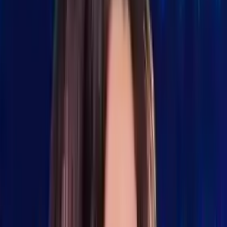
Evolution