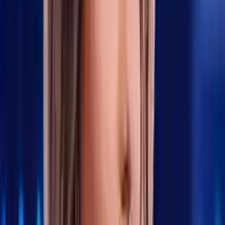
Mega Ball
Evolution