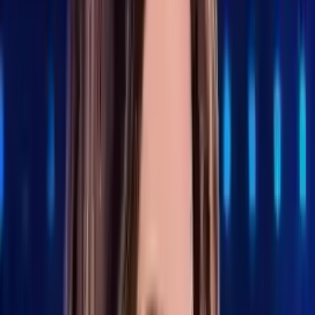
Red Door Roulette
Evolution