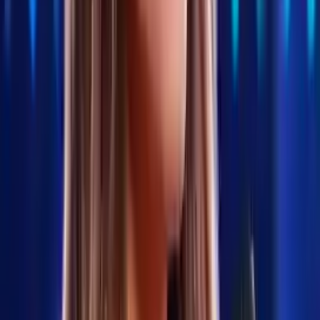
Evolution