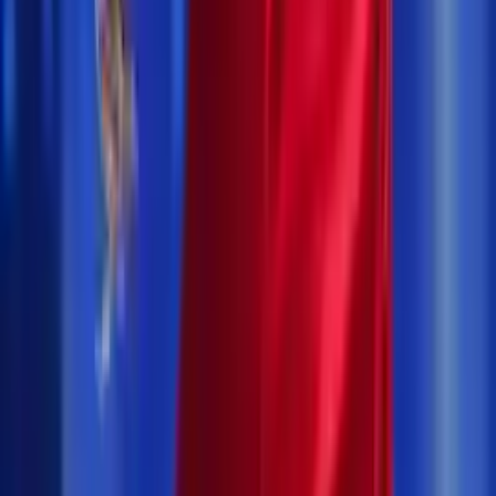
Pragmatic Play Live