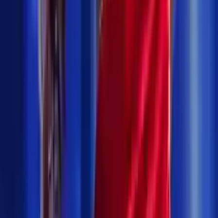
Football Blitz Top Card Latino
Pragmatic Play Live