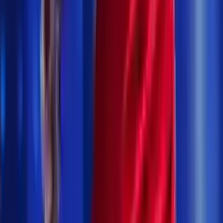
Roulette
Pragmatic Play Live