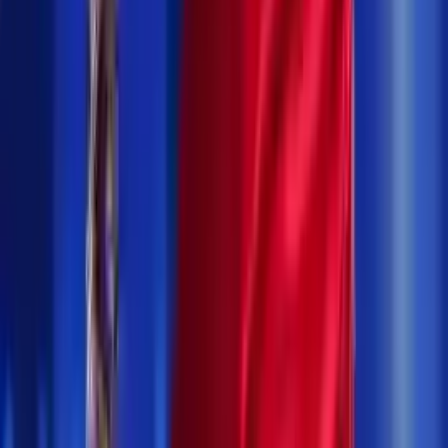
Auto Mega Roulette