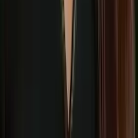
Football Blitz Top Card Latino
Pragmatic Play Live