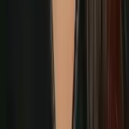
Spanish Roulette
Ezugi