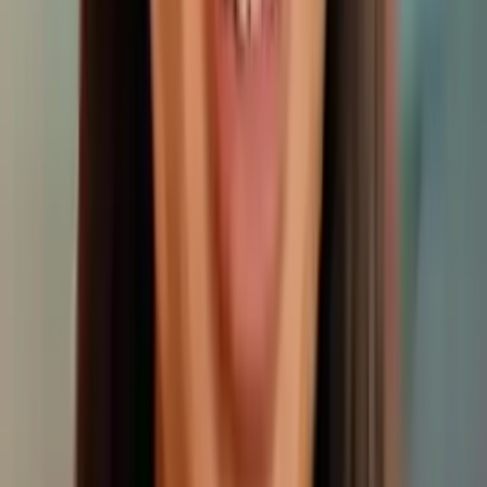
Dice City
Pragmatic Play Live