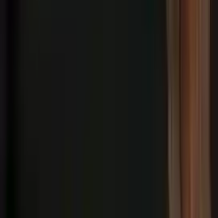
Auto Mega Roulette
Pragmatic Play Live