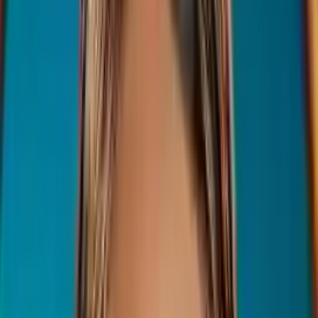
Red Door Roulette
Evolution