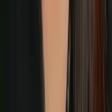
American Roulette
Pragmatic Play Live