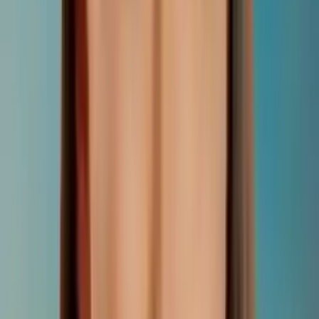
Crazy Coin Flip
Evolution