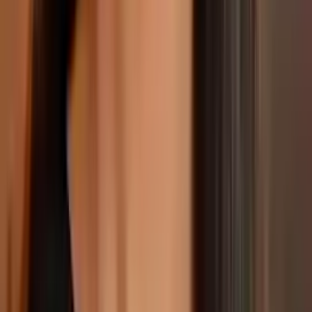
Lucky 6 Roulette
Pragmatic Play Live
Mesas en Español
Ver todo