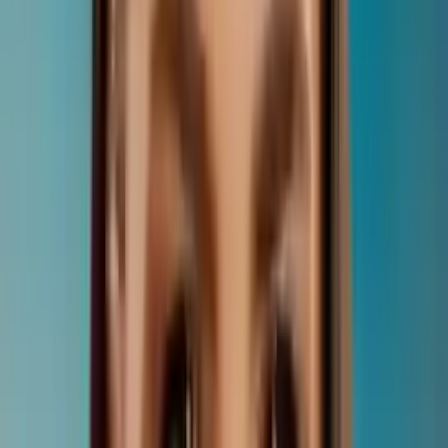
Mega Wheel