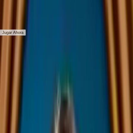
with subtitles
Pragmatic Play Live
Jugar Ahora
Turkish Speed Blackjack with subtitles
Pragmatic Play Live
Detalles Del Juego
Apuesta Mínima
5.00
Apuesta Máxima
1250.00
RTP