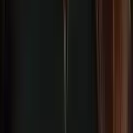
Roulette
Pragmatic Play Live