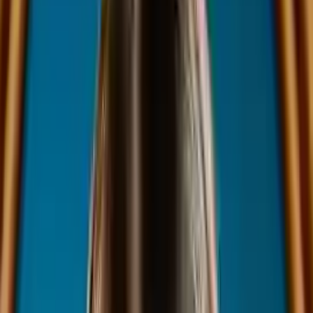
Show en Vivo
Ver todo