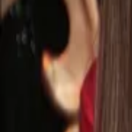
Extra Crown Deluxe LIVE
Amusnet
Crystal Roulette
Pragmatic Play Live