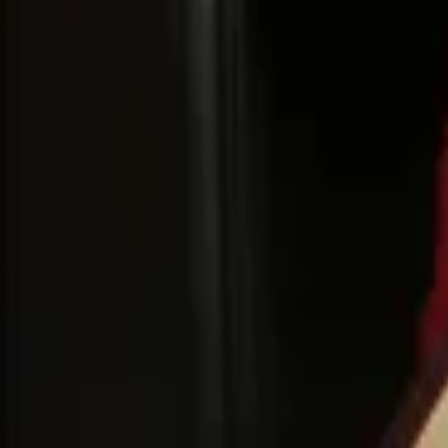
Live Altın Rulet
Amusnet
Power Blackjack
Evolution