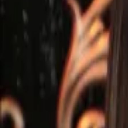
Filtro
Todos los Juegos en Vivo
Los 7 Mejores Juegos
Juegos en tendencia
Ruletas
Show en Vivo
Baccarat
Mesas en Español
Blackjack
Poker
Crazy Time
Evolution