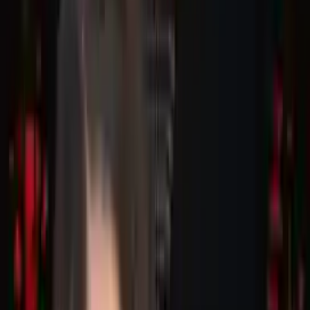
Evolution