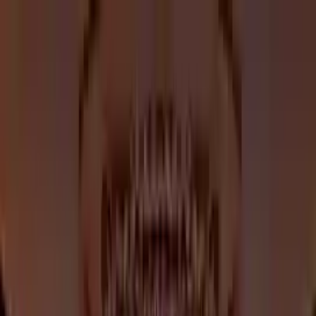
Iniciar Sesión
Registro
Iniciar Sesión
Registro
Ultimate Flip