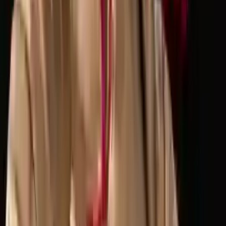
Crazy Balls
Evolution