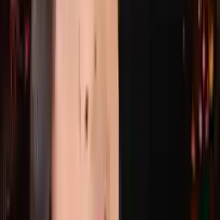
Crazy Coin Flip
Evolution