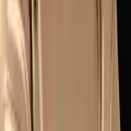
Lucky 6 Roulette
Pragmatic Play Live
Mesas en Español
Ver todo