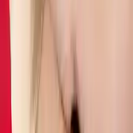
Lucky 6 Roulette
Pragmatic Play Live