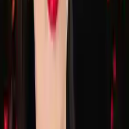
Pragmatic Play Live