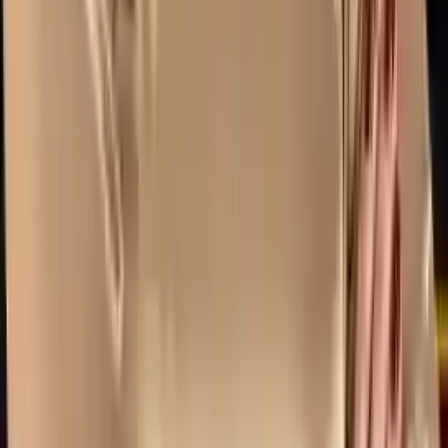
Spanish Unlimited Blackjack
Ezugi