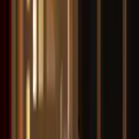
Ver todo