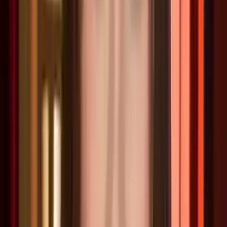
Crazy Coin Flip
Evolution