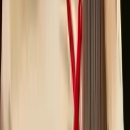
Mega Roulette
Pragmatic Play Live