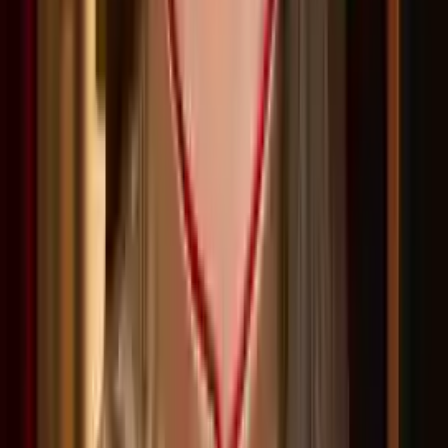
The Bingo Spot
Pragmatic Play Live