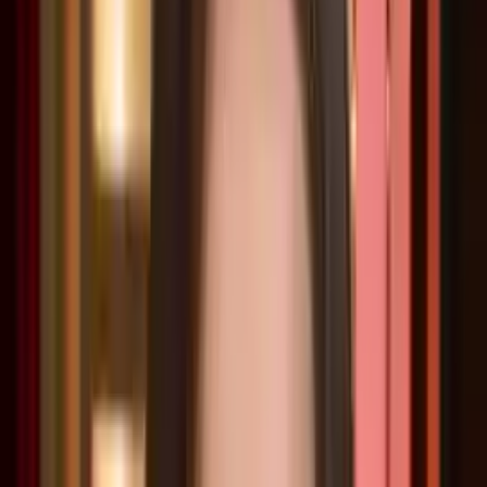
Sweet Bonanza CandyLand
Pragmatic Play Live