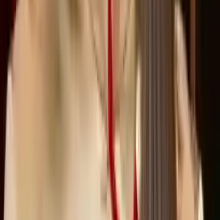
Lucky 6 Roulette
Pragmatic Play Live
Mesas en Español
Ver todo