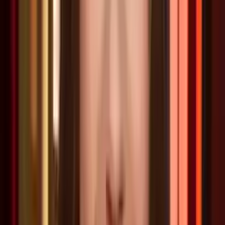
Gates of Olympus Roulette
Pragmatic Play Live