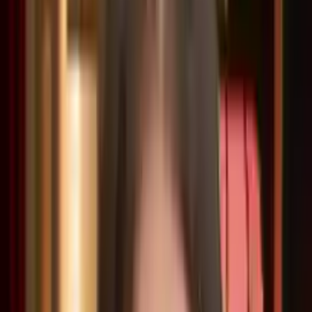
Ultimate Flip
Ezugi