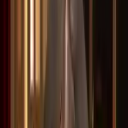
Red Door Roulette
Evolution