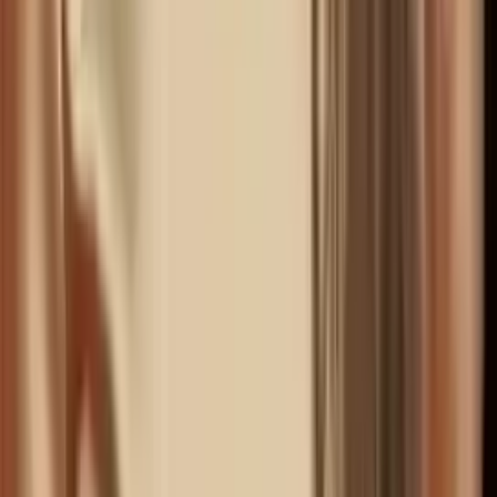
Spanish Roulette
Ezugi