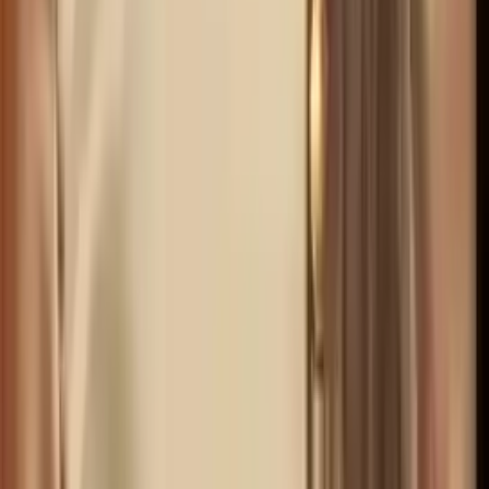
American Roulette
Pragmatic Play Live