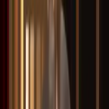
Crazy Time
Evolution