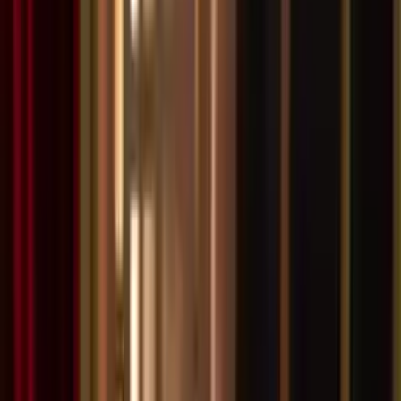
4000.00
Acerca de Baccarat C
Una variante de baccarat en vivo donde las rondas en
tiempo real transcurren sin problemas, permitiendo a
los jugadores apostar y disfrutar de una jugabilidad
inmersiva con resultados equilibrados y un ritmo
constante.
Proveedor De Juegos
Ez
Ezugi
Proveedor Autorizado
Show en Vivo