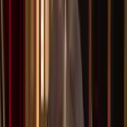
Crazy Time
Evolution