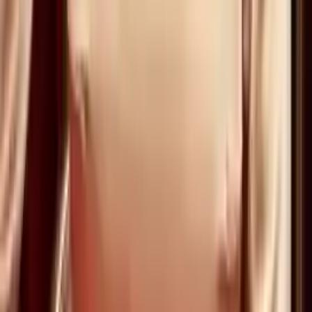
Spanish Roulette
Ezugi