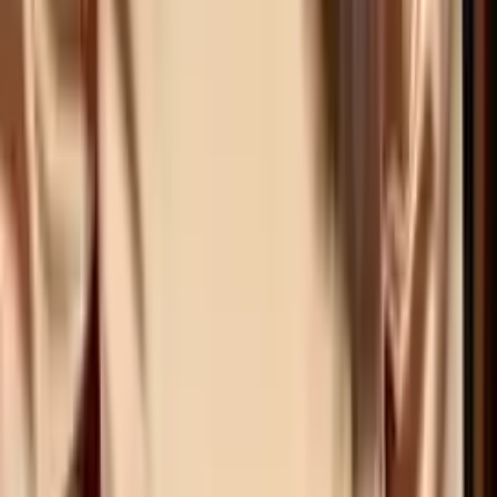
Spanish Unlimited Blackjack