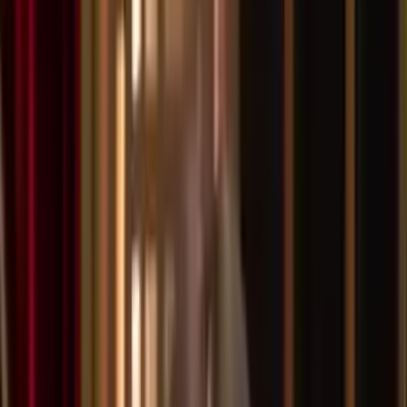
Ver todo