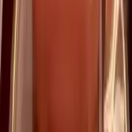
Football Blitz Top Card Latino
Pragmatic Play Live