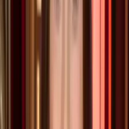
Mega Wheel
Pragmatic Play Live