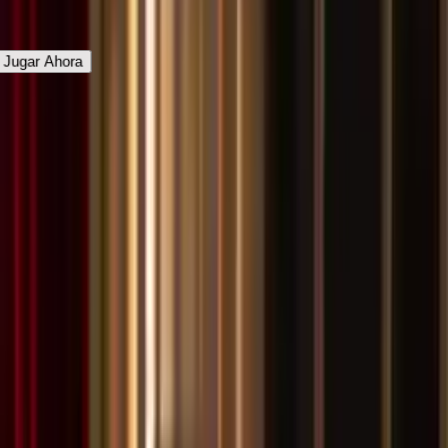
Ezugi
Jugar Ahora
Baccarat C
Ezugi
Detalles Del Juego
Apuesta Mínima
1.00
Apuesta Máxima
2000.00
RTP
98.94
Pago Máximo