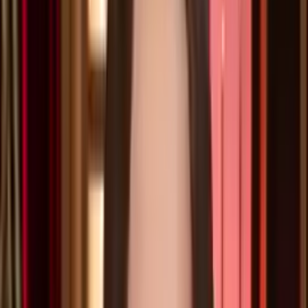
Ultimate Flip
Ezugi