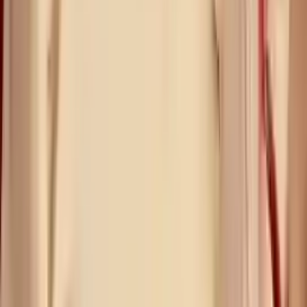
American Roulette
Pragmatic Play Live