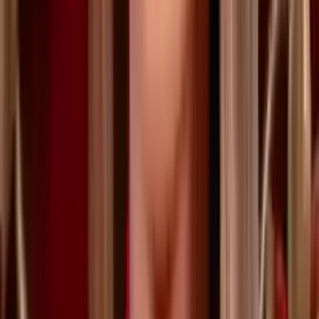
Dice City
Pragmatic Play Live