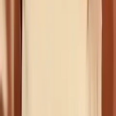
Roulette
Pragmatic Play Live