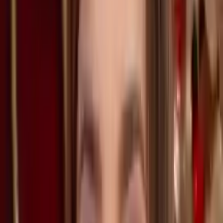
Mega Ball
Evolution