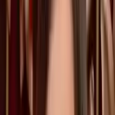
Ultimate Flip
Ezugi