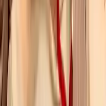
Lucky 6 Roulette
Pragmatic Play Live
Mesas en Español
Ver todo