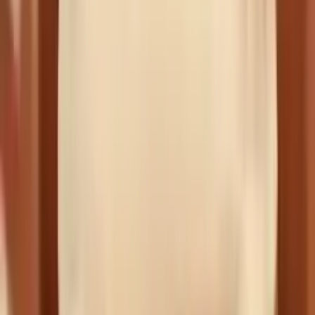
Auto Mega Roulette