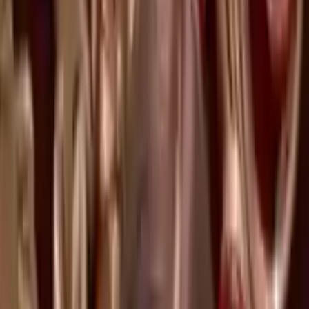
Ver todo
Crazy Time