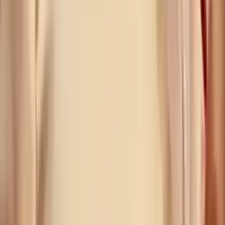
Spanish Roulette
Ezugi