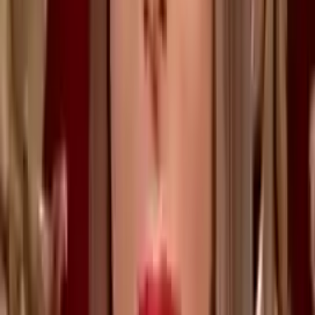
Gates of Olympus Roulette
Pragmatic Play Live