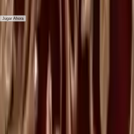
Ezugi
Jugar Ahora
Baccarat E
Ezugi
Detalles Del Juego
Apuesta Mínima
1.00
Apuesta Máxima
2000.00
RTP
98.94
Pago Máximo