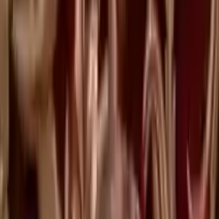
4000.00
Acerca de Baccarat E
Una mesa de baccarat en vivo donde un reparto fluido
crea rondas dinámicas, permitiendo a los jugadores
hacer apuestas y disfrutar de un juego inmersivo con
resultados consistentes y atractivos.
Proveedor De Juegos
Ez
Ezugi
Proveedor Autorizado
Show en Vivo