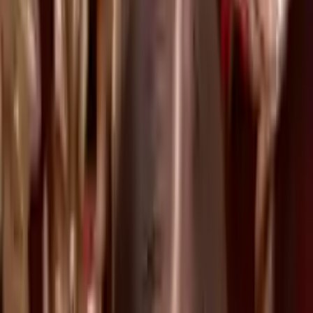
Evolution