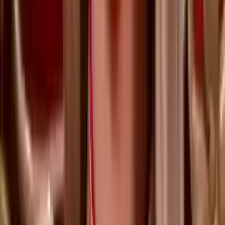
Crazy Balls
Evolution