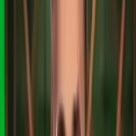
Amusnet