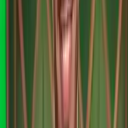
Mega Baccarat
Pragmatic Play Live