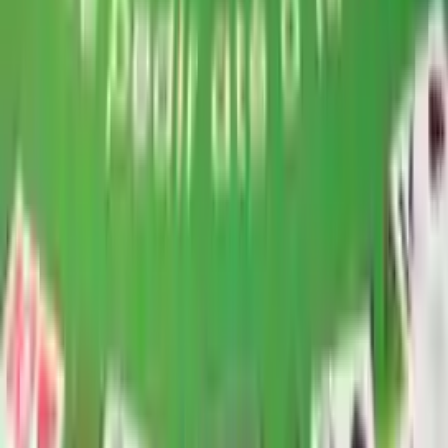
Gates of Olympus Roulette