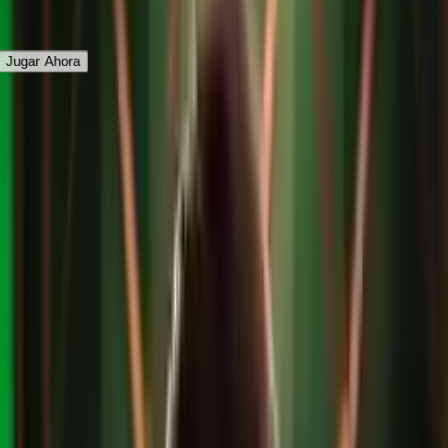
Pragmatic Play Live
Jugar Ahora
Brazilian Blackjack
Pragmatic Play Live
Detalles Del Juego
Apuesta Mínima
15.00
Apuesta Máxima
2500.00
RTP
99.41
Pago Máximo