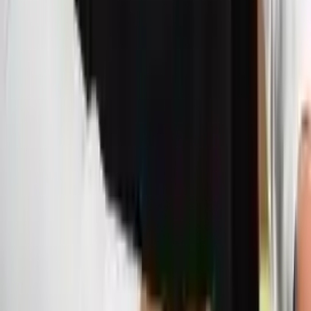
Red Door Roulette