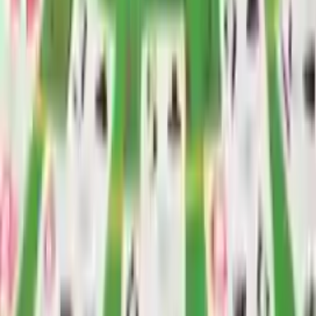
Pragmatic Play Live