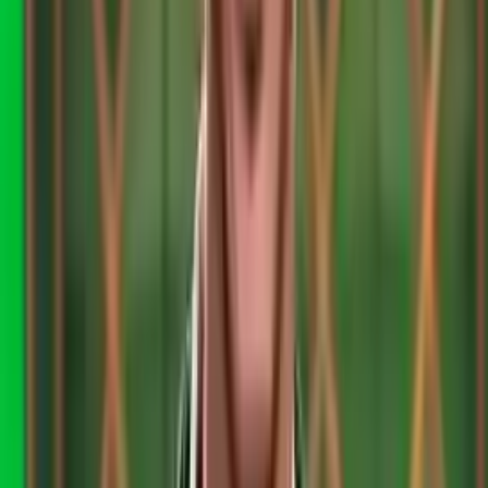
Fortune 6 Baccarat
Pragmatic Play Live