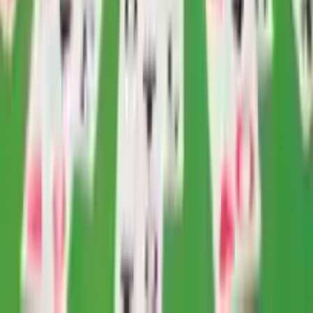
Crazy Pachinko
Evolution