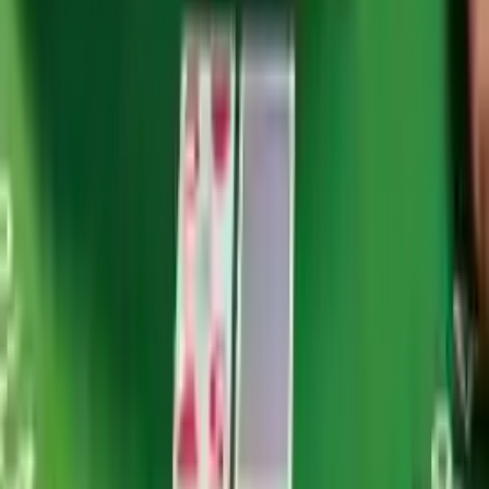
Mega Ball
Evolution