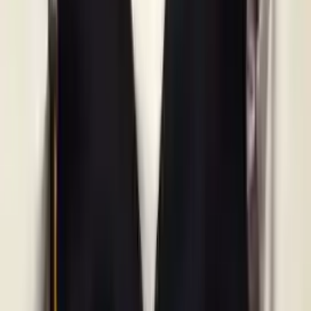
Mega Roulette
Pragmatic Play Live