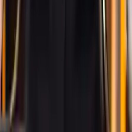
Roulette
Pragmatic Play Live