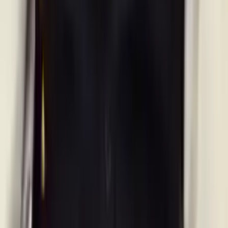
American Roulette
Pragmatic Play Live