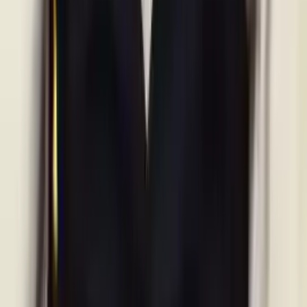
Spanish Unlimited Blackjack
Ezugi