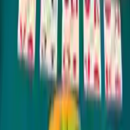
Brazilian Roulette
Pragmatic Play Live