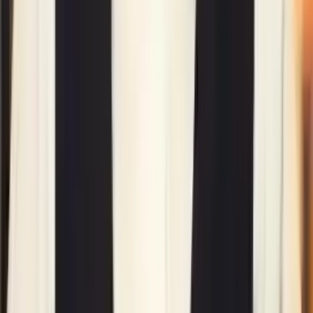
The Bingo Spot
Pragmatic Play Live