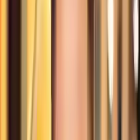
Red Door Roulette
Evolution