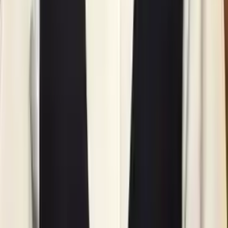
Lucky 6 Roulette
Pragmatic Play Live