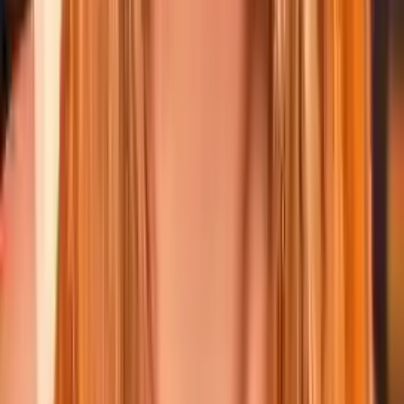
Mesas en Español
Ver todo