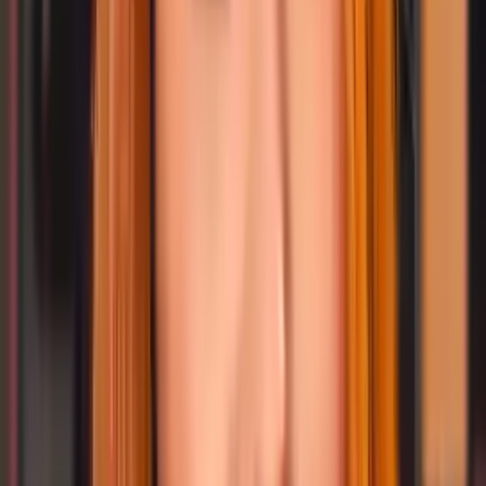
Gates of Olympus Roulette
Pragmatic Play Live