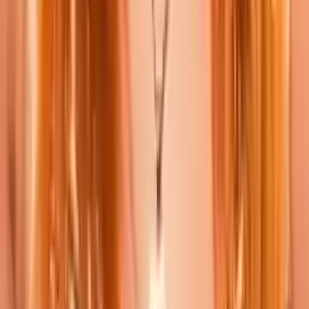
Pragmatic Play Live