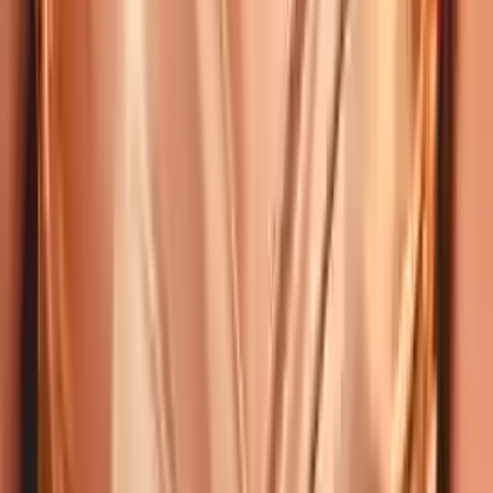
Brazilian Roulette
Pragmatic Play Live