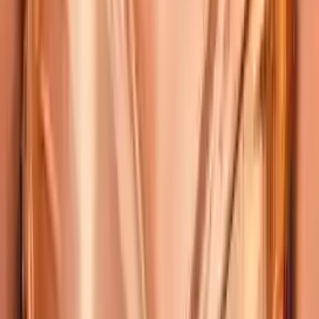
Auto Mega Roulette
Pragmatic Play Live