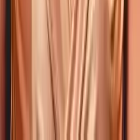
Immersive Roulette Deluxe
Pragmatic Play Live