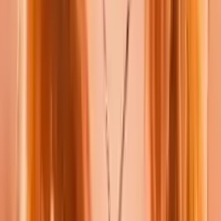
Lucky 6 Roulette