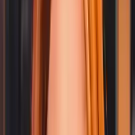
Sweet Bonanza CandyLand
Pragmatic Play Live