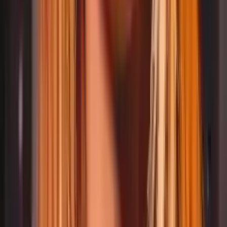
The Bingo Spot
Pragmatic Play Live