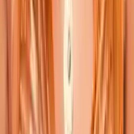
Football Blitz Top Card Latino
Pragmatic Play Live