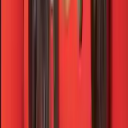
Lucky 6 Roulette
Pragmatic Play Live