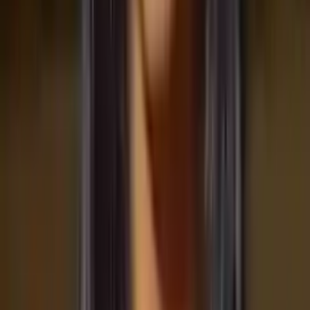
Dice City
Pragmatic Play Live