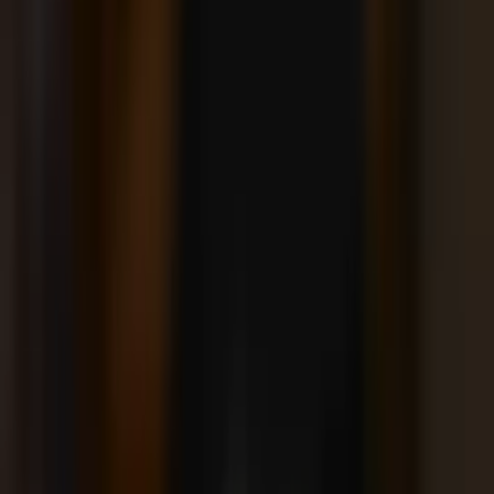
4000.00
Acerca de Casino Marina Baccarat C
Una tercera mesa de baccarat donde el reparto
continuo moldea la jugabilidad, permitiendo a los
jugadores hacer apuestas y disfrutar de rondas
inmersivas con resultados consistentes y fiables.
Proveedor De Juegos
Ez
Ezugi
Proveedor Autorizado
Show en Vivo