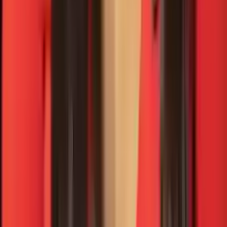
American Roulette
Pragmatic Play Live