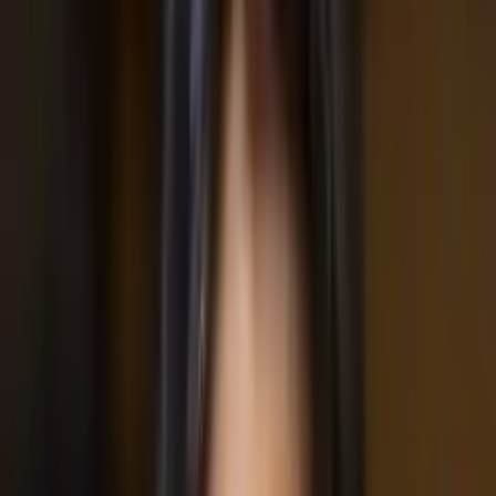
Ultimate Flip
Ezugi