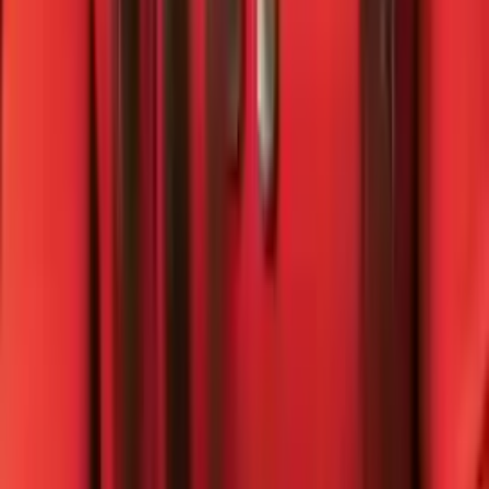
Roulette
Pragmatic Play Live