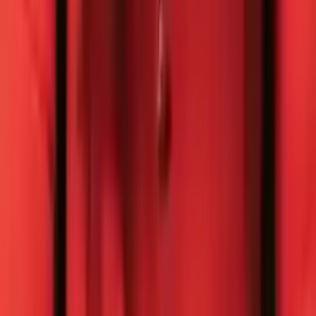
Pragmatic Play Live