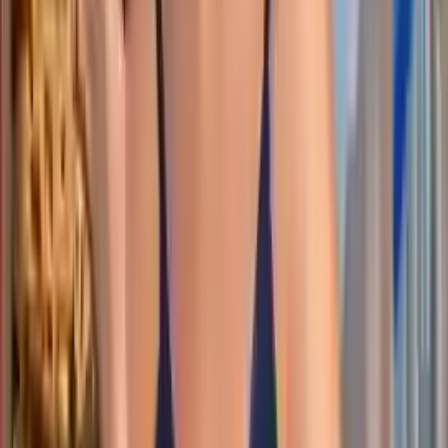
Crazy Pachinko
Evolution