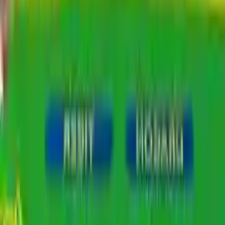
Spanish Unlimited Blackjack