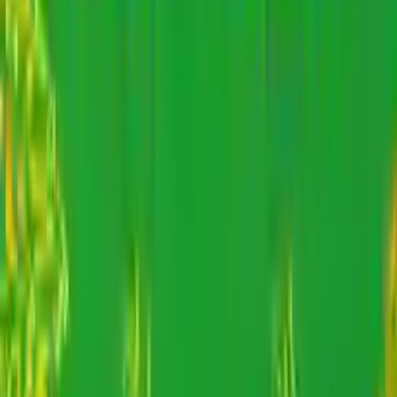
Ezugi