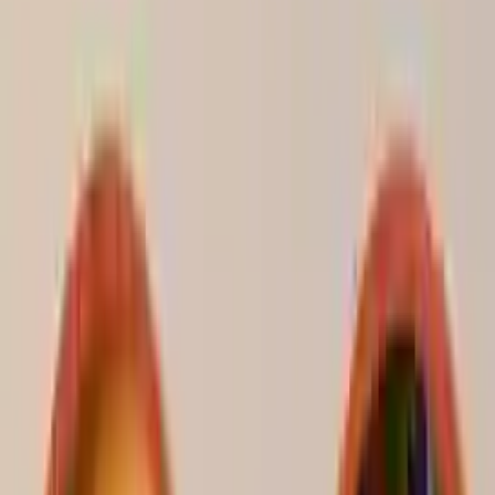
10000.00
Acerca de Dragon Tiger da sorte
Un tigre dragón temático donde la jugabilidad en tiempo
real se encuentra con gráficos vibrantes, permitiendo a
los jugadores apostar y disfrutar de rondas dinámicas
con una presentación inmersiva y resultados estables.
Proveedor De Juegos
Ez
Ezugi
Proveedor Autorizado
Show en Vivo