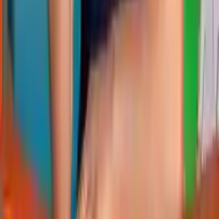
Balloon Race
Evolution