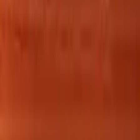
Pragmatic Play Live