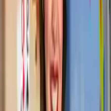
Mega Wheel
Pragmatic Play Live