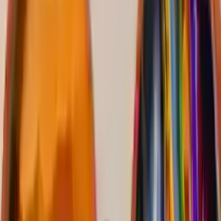
Evolution