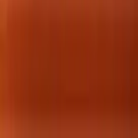
Brazilian Roulette
Pragmatic Play Live