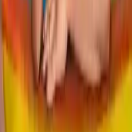
Lucky 6 Roulette
Pragmatic Play Live
Mesas en Español
Ver todo