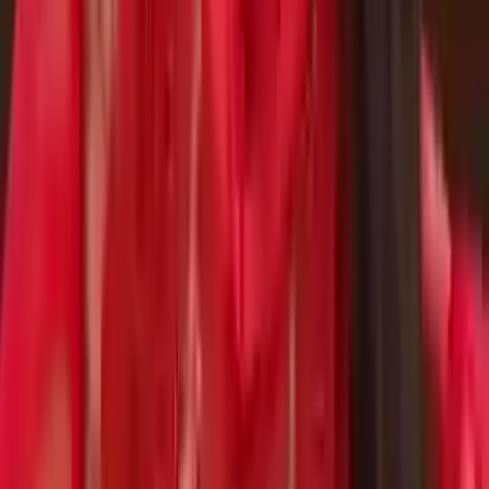
Mesas en Español
Ver todo