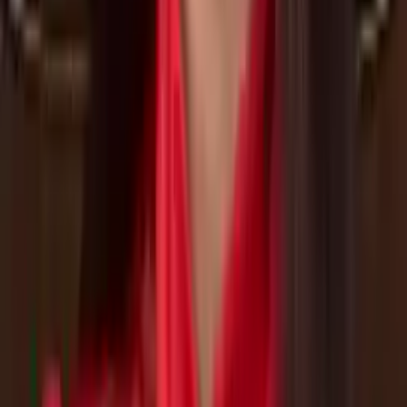
Balloon Race
Evolution