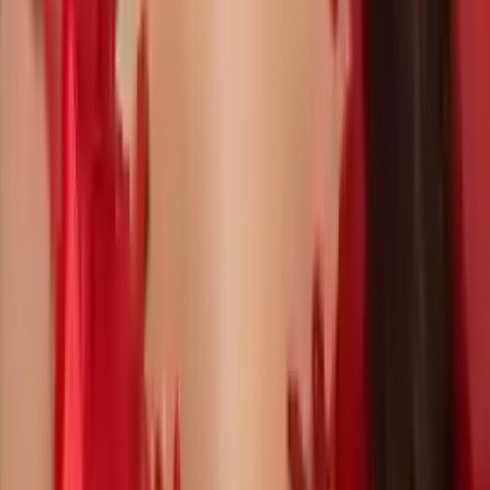
Spanish Roulette
Ezugi