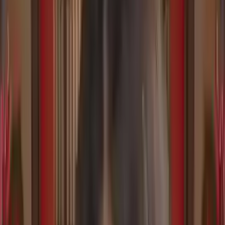
Red Door Roulette
Evolution