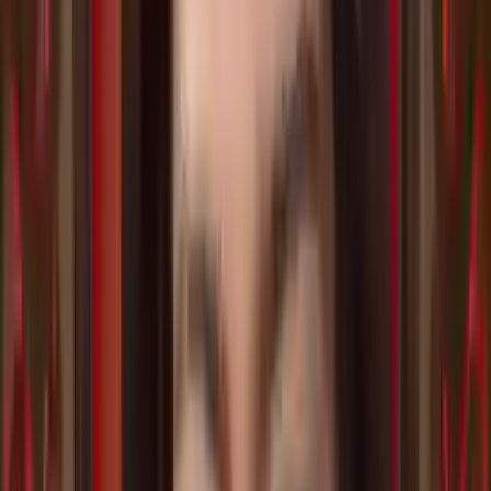
Mega Ball
Evolution