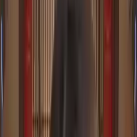
Crazy Time
Evolution