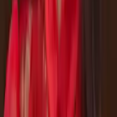
Lucky 6 Roulette
Pragmatic Play Live