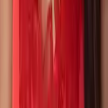
Pragmatic Play Live