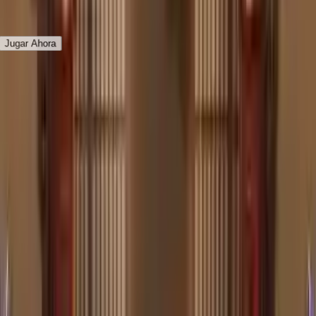
Evolution
Jugar Ahora
Dragon Tiger Phoenix
Evolution
Detalles Del Juego
Apuesta Mínima
0.50
Apuesta Máxima
1000.00
RTP
96.27