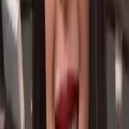
Crazy Pachinko
Evolution