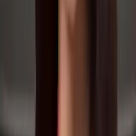
Crazy Balls
Evolution