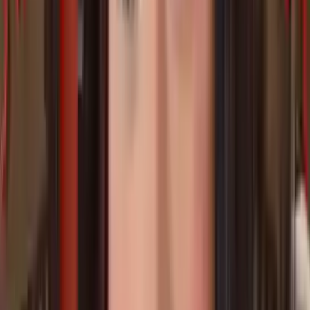
Crazy Coin Flip
Evolution