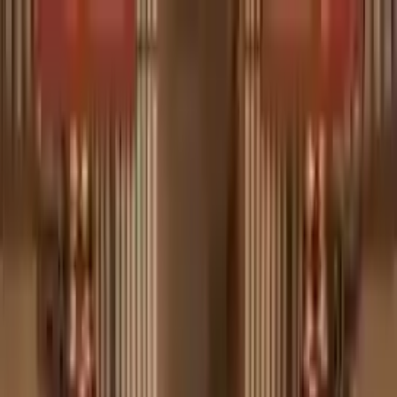
Iniciar Sesión
Registro
Iniciar Sesión
Registro
Dragon Tiger Phoenix