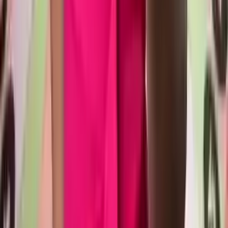
Mesas en Español
Ver todo