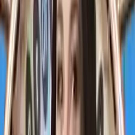
Red Door Roulette
Evolution