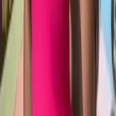
The Bingo Spot
Pragmatic Play Live