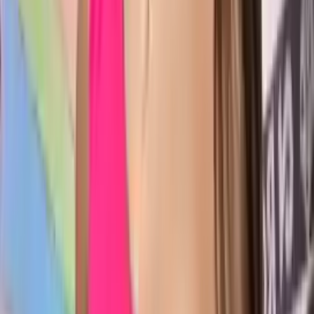
Crazy Pachinko
Evolution