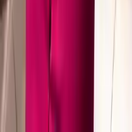
Immersive Roulette Deluxe
Pragmatic Play Live