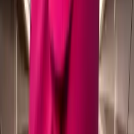
Roulette
Pragmatic Play Live