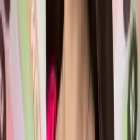
Mega Wheel
Pragmatic Play Live