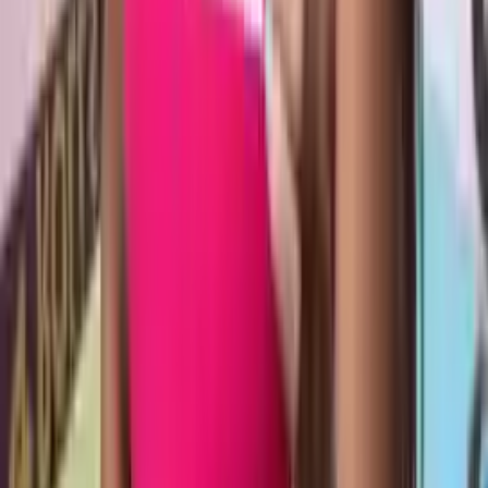
Crazy Balls
Evolution