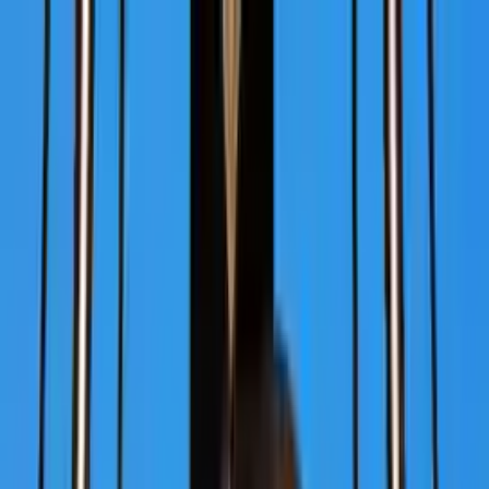
Iniciar Sesión
Registro
Iniciar Sesión
Registro
MONOPOLY Live