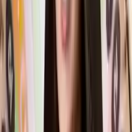
Sweet Bonanza CandyLand
Pragmatic Play Live