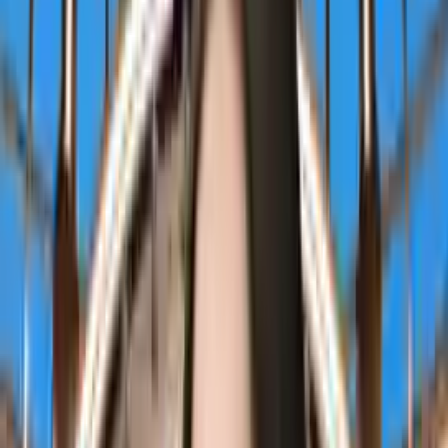
Proveedor De Juegos
Ev
Evolution
Proveedor Autorizado
Show en Vivo
Ver todo