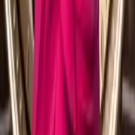
Pragmatic Play Live