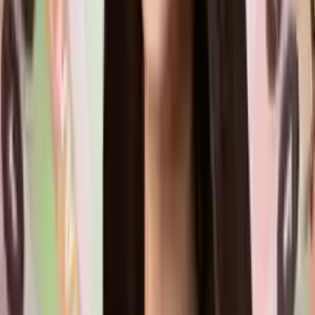
Mega Ball
Evolution