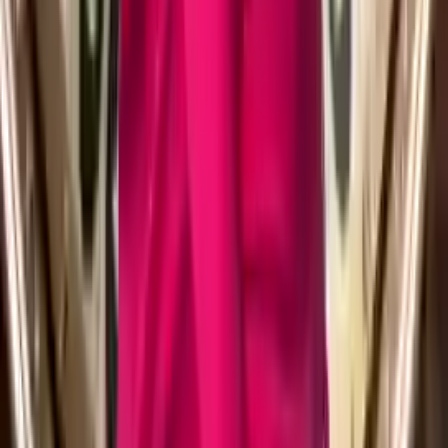
Lucky 6 Roulette