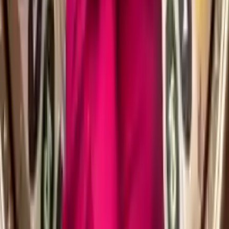
Spanish Roulette
Ezugi