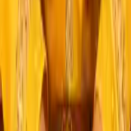
Football Blitz Top Card Latino
Pragmatic Play Live