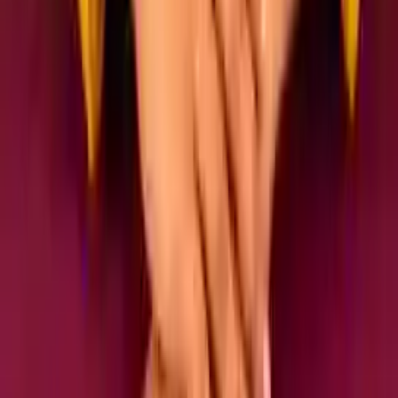
Brazilian Roulette
Pragmatic Play Live