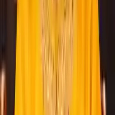
Crazy Balls
Evolution