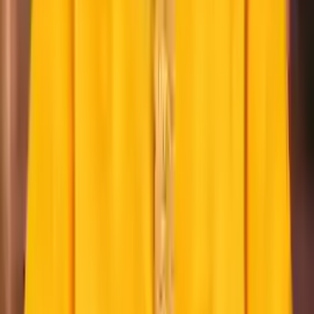
Balloon Race
Evolution