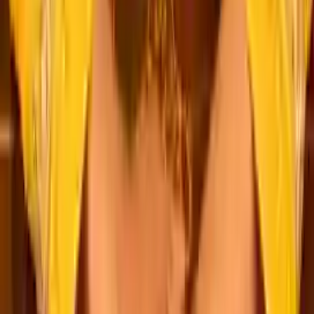
Roulette
Pragmatic Play Live