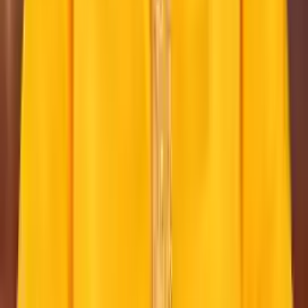
Lucky 6 Roulette
Pragmatic Play Live