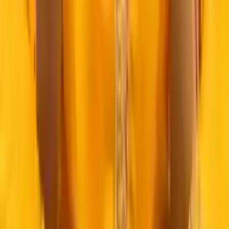
Lucky 6 Roulette