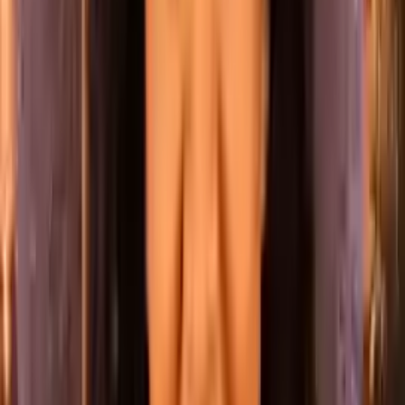
Crazy Coin Flip
Evolution