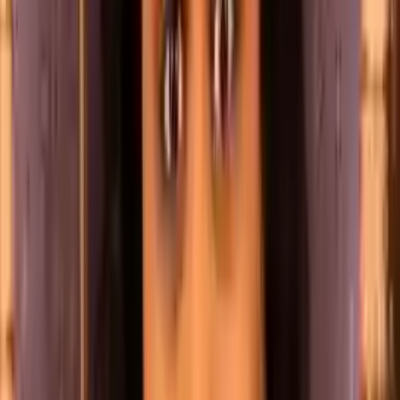
Mega Wheel
Pragmatic Play Live