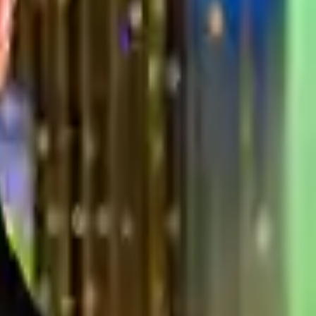
stas refinadas y una jugabilidad inmersiva con una