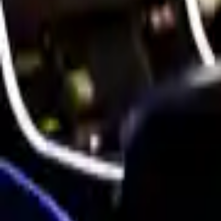
Red Door Roulette
Evolution