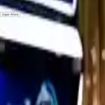
Ezugi
Jugar Ahora
VIP Roulette
Ezugi
Detalles Del Juego
Apuesta Mínima
0.20
Apuesta Máxima
100.00
RTP
97.30
Pago Máximo