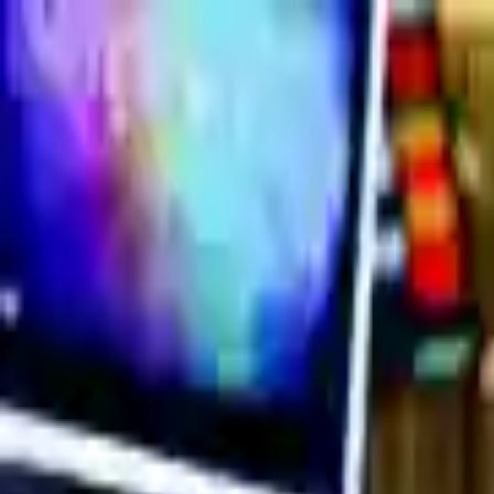
Iniciar Sesión
Registro
Iniciar Sesión
Registro
VIP Roulette