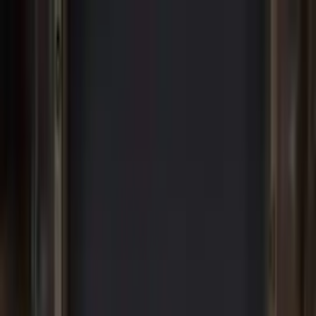
Iniciar Sesión
Registro
Iniciar Sesión
Registro
War