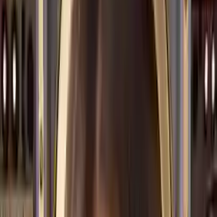
Ultimate Flip
Ezugi