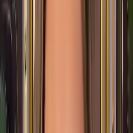
Mega Ball
Evolution