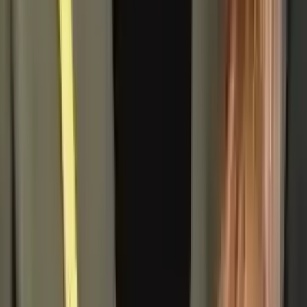
Roulette
Pragmatic Play Live